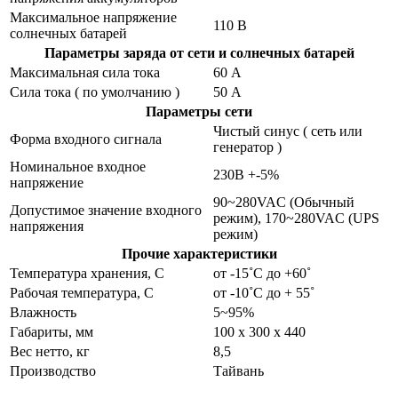
Максимальное напряжение
110 В
солнечных батарей
Параметры заряда от сети и солнечных батарей
Максимальная сила тока
60 А
Сила тока ( по умолчанию )
50 А
Параметры сети
Чистый синус ( сеть или
Форма входного сигнала
генератор )
Номинальное входное
230В +-5%
напряжение
90~280VAC (Обычный
Допустимое значение входного
режим), 170~280VAC (UPS
напряжения
режим)
Прочие характеристики
Температура хранения, С
от -15˚С до +60˚
Рабочая температура, С
от -10˚С до + 55˚
Влажность
5~95%
Габариты, мм
100 х 300 х 440
Вес нетто, кг
8,5
Производство
Тайвань