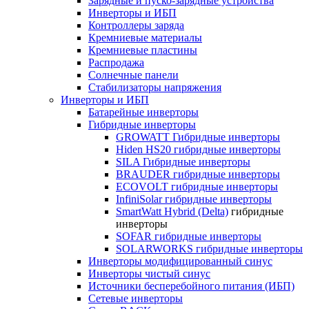
Зарядные и пуско-зарядные устройства
Инверторы и ИБП
Контроллеры заряда
Кремниевые материалы
Кремниевые пластины
Распродажа
Солнечные панели
Стабилизаторы напряжения
Инверторы и ИБП
Батарейные инверторы
Гибридные инверторы
GROWATT Гибридные инверторы
Hiden HS20 гибридные инверторы
SILA Гибридные инверторы
BRAUDER гибридные инверторы
ECOVOLT гибридные инверторы
InfiniSolar гибридные инверторы
SmartWatt Hybrid (Delta)
гибридные
инверторы
SOFAR гибридные инверторы
SOLARWORKS гибридные инверторы
Инверторы модифицированный синус
Инверторы чистый синус
Источники бесперебойного питания (ИБП)
Сетевые инверторы