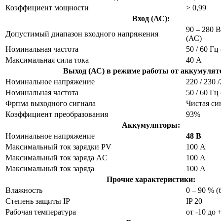
Коэффициент мощности
> 0,99
Вход (АС):
90 – 280 В
Допустимый диапазон входного напряжения
(АС)
Номинальная частота
50 / 60 Гц
Максимальная сила тока
40 А
Выход (АС) в режиме работы от аккумулят
Номинальное напряжение
220 / 230 
Номинальная частота
50 / 60 Г
Фрпма выходного сигнала
Чистая си
Коэффициент преобразования
93%
Аккумуляторы:
Номинальное напряжение
48 В
Максимальный ток зарядки PV
100 А
Максимальный ток заряда AC
100 А
Максимальный ток заряда
100 А
Прочие характеристики:
Влажность
0 – 90 % (
Степень защиты IP
IP 20
Рабочая температура
от -10 до 