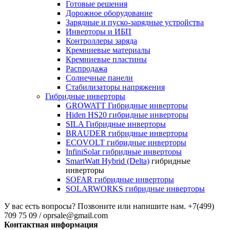
Готовые решения
Дорожное оборудование
Зарядные и пуско-зарядные устройства
Инверторы и ИБП
Контроллеры заряда
Кремниевые материалы
Кремниевые пластины
Распродажа
Солнечные панели
Стабилизаторы напряжения
Гибридные инверторы
GROWATT Гибридные инверторы
Hiden HS20 гибридные инверторы
SILA Гибридные инверторы
BRAUDER гибридные инверторы
ECOVOLT гибридные инверторы
InfiniSolar гибридные инверторы
SmartWatt Hybrid (Delta)
гибридные
инверторы
SOFAR гибридные инверторы
SOLARWORKS гибридные инверторы
У вас есть вопросы? Позвоните или напишите нам.
+7(499)
709 75 09 / oprsale@gmail.com
Контактная информация