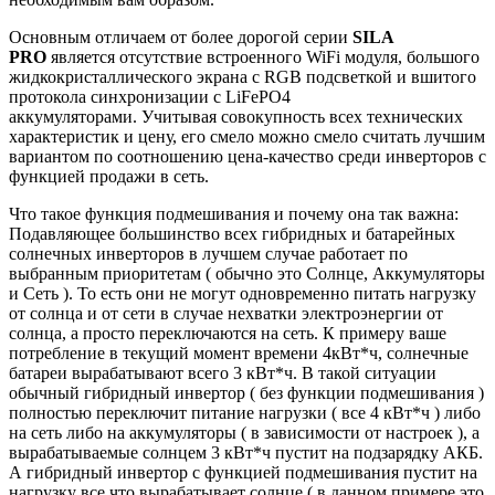
Основным отличаем от более дорогой серии
SILA
PRO
является отсутствие встроенного WiFi модуля, большого
жидкокристаллического экрана с RGB подсветкой и вшитого
протокола синхронизации с LiFePO4
аккумуляторами. Учитывая совокупность всех технических
характеристик и цену, его смело можно смело считать лучшим
вариантом по соотношению цена-качество среди инверторов с
функцией продажи в сеть.
Что такое функция подмешивания и почему она так важна:
Подавляющее большинство всех гибридных и батарейных
солнечных инверторов в лучшем случае работает по
выбранным приоритетам ( обычно это Солнце, Аккумуляторы
и Сеть ). То есть они не могут одновременно питать нагрузку
от солнца и от сети в случае нехватки электроэнергии от
солнца, а просто переключаются на сеть. К примеру ваше
потребление в текущий момент времени 4кВт*ч, солнечные
батареи вырабатывают всего 3 кВт*ч. В такой ситуации
обычный гибридный инвертор ( без функции подмешивания )
полностью переключит питание нагрузки ( все 4 кВт*ч ) либо
на сеть либо на аккумуляторы ( в зависимости от настроек ), а
вырабатываемые солнцем 3 кВт*ч пустит на подзарядку АКБ.
А гибридный инвертор с функцией подмешивания пустит на
нагрузку все что вырабатывает солнце ( в данном примере это