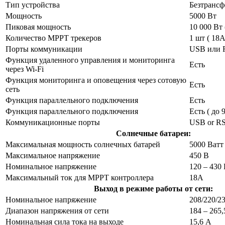
Тип устройства
Безтранс
Мощность
5000 Вт
Пиковая мощность
10 000 Вт 
Количество MPPT трекеров
1 шт ( 18A
Порты коммуникации
USB или R
Функция удаленного управления и мониторинга
Есть
через Wi-Fi
Функция мониторинга и оповещения через сотовую
Есть
сеть
Функция параллельного подключения
Есть
Функция параллельного подключения
Есть ( до 
Коммуникационные порты
USB or RS2
Солнечные батареи:
Максимальная мощность солнечных батарей
5000 Ватт
Максимальное напряжение
450 В
Номинальное напряжение
120 – 430
Максимальный ток для MPPT контроллера
18А
Выход в режиме работы от сети:
Номинальное напряжение
208/220/2
Диапазон напряжения от сети
184 – 265,
Номинальная сила тока на выходе
15,6 А