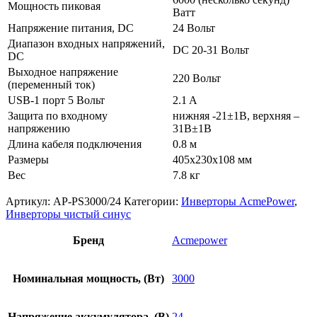
Moщность пиковая
Ватт
Напряжение питания, DC
24 Вольт
Диапазон входных напряжений,
DC 20-31 Вольт
DC
Выходное напряжение
220 Вольт
(переменный ток)
USB-1 порт 5 Вольт
2.1 A
Защита по входному
нижняя -21±1В, верхняя –
напряжению
31В±1В
Длина кабеля подключения
0.8 м
Размеры
405х230х108 мм
Bec
7.8 кг
Артикул:
AP-PS3000/24
Категории:
Инверторы AcmePower
,
Инверторы чистый синус
Бренд
Acmepower
Номинальная мощность, (Вт)
3000
Напряжение аккумулятора, (В)
24