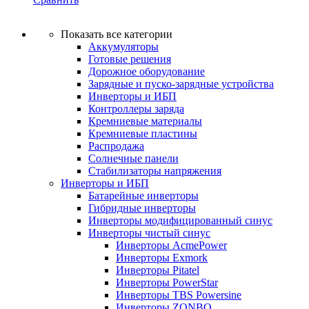
Показать все категории
Аккумуляторы
Готовые решения
Дорожное оборудование
Зарядные и пуско-зарядные устройства
Инверторы и ИБП
Контроллеры заряда
Кремниевые материалы
Кремниевые пластины
Распродажа
Солнечные панели
Стабилизаторы напряжения
Инверторы и ИБП
Батарейные инверторы
Гибридные инверторы
Инверторы модифицированный синус
Инверторы чистый синус
Инверторы AcmePower
Инверторы Exmork
Инверторы Pitatel
Инверторы PowerStar
Инверторы TBS Powersine
Инверторы ZONBO