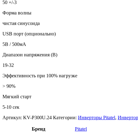
50 +/-3
Форма волны
чистая синусоида
USB порт (опционально)
5В / 500мА
Диапазон напряжения (В)
19-32
Эффективность при 100% нагрузке
> 90%
Мягкий старт
5-10 сек
Артикул:
KV-P300U.24
Категории:
Инверторы Pitatel
,
Инвертор
Бренд
Pitatel