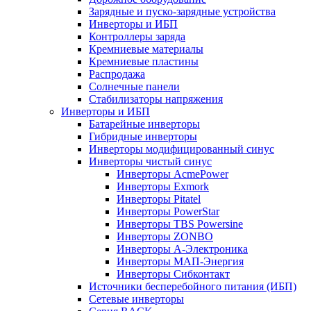
Зарядные и пуско-зарядные устройства
Инверторы и ИБП
Контроллеры заряда
Кремниевые материалы
Кремниевые пластины
Распродажа
Солнечные панели
Стабилизаторы напряжения
Инверторы и ИБП
Батарейные инверторы
Гибридные инверторы
Инверторы модифицированный синус
Инверторы чистый синус
Инверторы AcmePower
Инверторы Exmork
Инверторы Pitatel
Инверторы PowerStar
Инверторы TBS Powersine
Инверторы ZONBO
Инверторы А-Электроника
Инверторы МАП-Энергия
Инверторы Сибконтакт
Источники бесперебойного питания (ИБП)
Сетевые инверторы