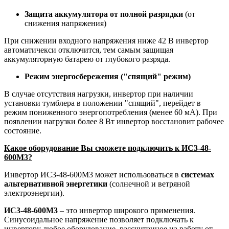
Защита аккумулятора от полной разрядки
(от
снижения напряжения)
При снижении входного напряжения ниже 42 В инвертор
автоматичекси отключится, тем самым защищая
аккумуляторную батарею от глубокого разряда.
Режим энергосбережения ("спящий" режим)
В случае отсутствия нагрузки, инвертор при наличии
установки тумблера в положении "спящий", перейдет в
режим пониженного энергопотребления (менее 60 мА). При
появлении нагрузки более 8 Вт инвертор восстановит рабочее
состояние.
Какое оборудование Вы сможете подключить к ИС3-48-
600М3?
Инвертор ИС3-48-600М3 может использоваться в
системах
альтернативной энергетики
(солнечной и ветряной
электроэнергии).
ИС3-48-600М3
– это инвертор широкого применения.
Синусоидальное напряжение позволяет подключать к
инвертору любое оборудование, рассчитанное на работу от