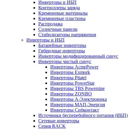
Инверторы и ИБП
Контроллеры заряда
Кремниевые материалы
Кремниевые пластины
Распродажа
Солнечные панели
Стабилизаторы напряжения
Инверторы и ИБП
Батарейные инверторы
Гибридные инверторы
Инверторы модифицированный синус
Инверторы чистый синус
Инверторы AcmePower
Инверторы Exmork
Инверторы Pitatel
Инверторы PowerStar
Инверторы TBS Powersine
Инверторы ZONBO
Инверторы А-Электроника
Инверторы МАП-Энергия
Инверторы Сибконтакт
Источники бесперебойного питания (ИБП)
Сетевые инверторы
Серия RACK