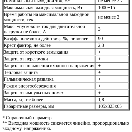
Номинальный выходной ток, А*
не менее 2,7
Максимальная выходная мощность, Вт
1000±15
Время работы на максимальной выходной
не менее 2
мощности, сек.
Макс. «пусковой» ток для двигательной
3
нагрузки не более, А
Коэфф. полезного действия, %, не менее
90
Крест-фактор, не более
2,3
Защита от короткого замыкания
+
Защита от перегрузки
+
Защита от повышения входного напряжения
+
Тепловая защита
+
Гальваническая развязка
+
Режим энергосбережения
+
Защита от импульсных помех
+
Масса, кг, не более
1,8
Габаритные размеры, мм
105х323х65
* Справочный параметр.
** Выходная мощность снижается линейно, пропорционально
входному напряжению.