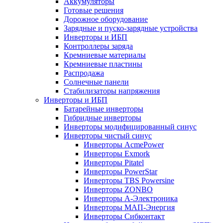
Аккумуляторы
Готовые решения
Дорожное оборудование
Зарядные и пуско-зарядные устройства
Инверторы и ИБП
Контроллеры заряда
Кремниевые материалы
Кремниевые пластины
Распродажа
Солнечные панели
Стабилизаторы напряжения
Инверторы и ИБП
Батарейные инверторы
Гибридные инверторы
Инверторы модифицированный синус
Инверторы чистый синус
Инверторы AcmePower
Инверторы Exmork
Инверторы Pitatel
Инверторы PowerStar
Инверторы TBS Powersine
Инверторы ZONBO
Инверторы А-Электроника
Инверторы МАП-Энергия
Инверторы Сибконтакт