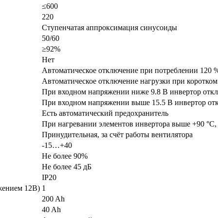
≤600
220
Cтупенчатая аппроксимация синусоиды
50/60
≥92%
Нет
Автоматическое отключение при потреблении 120 
Автоматическое отключение нагрузки при коротком
При входном напряжении ниже 9.8 В инвертор отк
При входном напряжении выше 15.5 В инвертор от
Есть автоматический предохранитель
При нагревании элементов инвертора выше +90 °С,
Принудительная, за счёт работы вентилятора
-15…+40
Не более 90%
Не более 45 дБ
IP20
жением 12В)
1
200 Ah
40 Ah