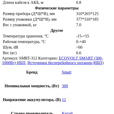
Длина кабеля к АКБ, м
0.8
Физические параметры
Размер прибора (Д*Ш*В), мм
310*265*125
Размер упаковки (Д*Ш*В), мм
377*316*185
Вес с упаковкой, кг
7.0
Другое
Температура хранения, °C
-15-+55
Рабочая температура, °C
0-+40
Шум, dB
<60
Вес (кг)
6.6
Артикул:
SMRT-312
Категории:
ECOVOLT SMART (300-
1000Вт) ИБП
,
Источники бесперебойного питания (ИБП)
Бренд
Smart
Номинальная мощность, (Вт)
300
Напряжение аккумулятора, (В)
12
Страна производитель
Китай