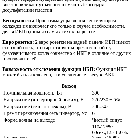
восстанавливает утраченную ёмкость благодаря
десульфатации пластин.
Бесшумность:
Программа управления вентилятором
охлаждения включает его только в случае необходимости,
делая ИБП одним из самых тихих на рынке.
Евро розетки:
2 евро розетки на задней панели ИБП имеют
сквозной ноль, что гарантирует корректную работу
фазозависимого котла совместно с ИБП в отличие от других
производителей.
Возможность отключения функции ИБП:
Функция ИБП
может быть отключена, что увеличивает ресурс АКБ.
Выход
Номинальная мощность, Вт
300
Напряжение (инверторный режим), В
220/230 ± 5%
Напряжение (сетевой режим), В
200-242
Время переключения сеть-инвертор, мс
6
Форма волны на выходе
Чистый синус
110-125%:
60сек.,125-150%:
Перегрузка
3сек.,>150%: