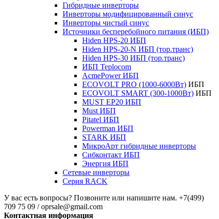
Гибридные инверторы
Инверторы модифицированный синус
Инверторы чистый синус
Источники бесперебойного питания (ИБП)
Hiden HPS-20 ИБП
Hiden HPS-20-N ИБП (тор.транс)
Hiden HPS-30 ИБП (тор.транс)
ИБП Teplocom
AcmePower ИБП
ECOVOLT PRO (1000-6000Вт)
ИБП
ECOVOLT SMART (300-1000Вт)
ИБП
MUST EP20 ИБП
Must ИБП
Pitatel ИБП
Powerman ИБП
STARK ИБП
МикроАрт гибридные инверторы
Сибконтакт ИБП
Энергия ИБП
Сетевые инверторы
Серия RACK
У вас есть вопросы? Позвоните или напишите нам.
+7(499)
709 75 09 / oprsale@gmail.com
Контактная информация