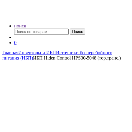
поиск
Искать:
Поиск
0
Главная
Инверторы и ИБП
Источники бесперебойного
питания (ИБП)
ИБП Hiden Control HPS30-5048 (тор.транс.)