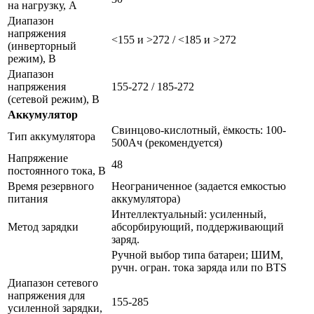
на нагрузку, A
Диапазон
напряжения
<155 и >272 / <185 и >272
(инверторный
режим), В
Диапазон
напряжения
155-272 / 185-272
(сетевой режим), В
Аккумулятор
Свинцово-кислотный, ёмкость: 100-
Тип аккумулятора
500Ач (рекомендуется)
Напряжение
48
постоянного тока, В
Время резервного
Неограниченное (задается емкостью
питания
аккумулятора)
Интеллектуальный: усиленный,
Метод зарядки
абсорбирующий, поддерживающий
заряд.
Ручной выбор типа батареи; ШИМ,
ручн. огран. тока заряда или по BTS
Диапазон сетевого
напряжения для
155-285
усиленной зарядки,