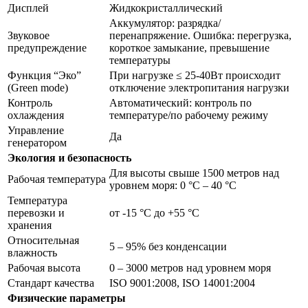
Дисплей
Жидкокристаллический
Аккумулятор: разрядка/
Звуковое
перенапряжение. Ошибка: перегрузка,
предупреждение
короткое замыкание, превышение
температуры
Функция “Эко”
При нагрузке ≤ 25-40Вт происходит
(Green mode)
отключение электропитания нагрузки
Контроль
Автоматический: контроль по
охлаждения
температуре/по рабочему режиму
Управление
Да
генератором
Экология и безопасность
Для высоты свыше 1500 метров над
Рабочая температура
уровнем моря: 0 °C – 40 °C
Температура
перевозки и
от -15 °C до +55 °C
хранения
Относительная
5 – 95% без конденсации
влажность
Рабочая высота
0 – 3000 метров над уровнем моря
Стандарт качества
ISO 9001:2008, ISO 14001:2004
Физические параметры