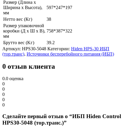
Размер (Длина x
Ширина x Высота),
597*247*197
мм
Нетто вес (Кг)
38
Размер упаковочной
коробки (Д x Ш x В),
758*387*322
мм
Брутто вес (Kг)
39.2
Артикул:
HPS30-5048
Категории:
Hiden HPS-30 ИБП
(тор.транс)
,
Источники бесперебойного питания (ИБП)
0 отзыв клиента
0.0
оценка
0
0
0
0
0
Сделайте первый отзыв о “ИБП Hiden Control
HPS30-5048 (тор.транс.)”