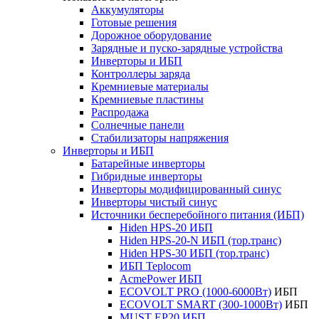
Аккумуляторы
Готовые решения
Дорожное оборудование
Зарядные и пуско-зарядные устройства
Инверторы и ИБП
Контроллеры заряда
Кремниевые материалы
Кремниевые пластины
Распродажа
Солнечные панели
Стабилизаторы напряжения
Инверторы и ИБП
Батарейные инверторы
Гибридные инверторы
Инверторы модифицированный синус
Инверторы чистый синус
Источники бесперебойного питания (ИБП)
Hiden HPS-20 ИБП
Hiden HPS-20-N ИБП (тор.транс)
Hiden HPS-30 ИБП (тор.транс)
ИБП Teplocom
AcmePower ИБП
ECOVOLT PRO (1000-6000Вт)
ИБП
ECOVOLT SMART (300-1000Вт)
ИБП
MUST EP20 ИБП