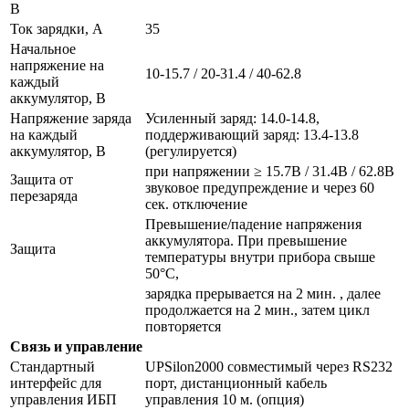
В
Ток зарядки, A
35
Начальное
напряжение на
10-15.7 / 20-31.4 / 40-62.8
каждый
аккумулятор, В
Напряжение заряда
Усиленный заряд: 14.0-14.8,
на каждый
поддерживающий заряд: 13.4-13.8
аккумулятор, В
(регулируется)
при напряжении ≥ 15.7В / 31.4В / 62.8В
Защита от
звуковое предупреждение и через 60
перезаряда
сек. отключение
Превышение/падение напряжения
аккумулятора. При превышение
Защита
температуры внутри прибора свыше
50°C,
зарядка прерывается на 2 мин. , далее
продолжается на 2 мин., затем цикл
повторяется
Связь и управление
Стандартный
UPSilon2000 совместимый через RS232
интерфейс для
порт, дистанционный кабель
управления ИБП
управления 10 м. (опция)