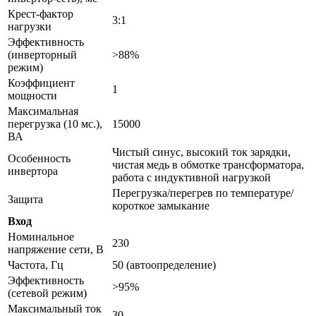
Крест-фактор
3:1
нагрузки
Эффективность
(инверторный
>88%
режим)
Коэффициент
1
мощности
Максимальная
перегрузка (10 мс.),
15000
ВА
Чистый синус, высокий ток зарядки,
Особенность
чистая медь в обмотке трансформатора,
инвертора
работа с индуктивной нагрузкой
Перегрузка/перегрев по температуре/
Защита
короткое замыкание
Вход
Номинальное
230
напряжение сети, В
Частота, Гц
50 (автоопределение)
Эффективность
>95%
(сетевой режим)
Максимальный ток
30