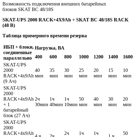
Возможность подключения внешних батарейных
блоков SKAT BC 48/18S
SKAT-UPS 2000 RACK+4X9Ah + SKAT BC 48/18S RACK
(48 В)
Таблица примерного времени резерва
ИБП + блоки,
Нагрузка, ВА
соединенные
400
600
800
1000
1200
1400
1600
параллельно
SKAT-UPS
2000
40
35
30
25
20
15
10
RACK+4x9Ah
мин
мин
мин
мин
мин
мин
мин
(9 Ач)
SKAT-UPS
2000
RACK+4x9Ah
2ч
1ч
1ч
50
40
30
20
+ 1
30мин
40мин
10мин
мин
мин
мин
мин
батарейный
блок (27 Ач)
SKAT-UPS
2000
RACK+4x9Ah
2ч
1ч
1ч
50
4 ч
2ч
1 ч