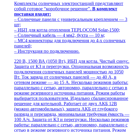
Комплекты солнечных электростанций представляют
собой готовое “коробочное решение”.
В комплект
поставки входит:
– Солнечные панели с универсальным креплением — 3
шт;
– ИБП для котла отопления TEPLOCOM Solar-1500;
– Солнечный кабель — 4 мм2, бухта — 10 м;
– MC4 коннекторы для подключения до 4-х солнечных
панелей;
– Инструкция по подключению.
220 В, 1500 ВА (1050 Вт), ИБП для котла. Чистый синус.
Защита от КЗ и перегрузки. Опциональная возможность
подключения солнечных панелей мощностью до 1050
Вт. Ток заряда от солнечных панелей — до 40 А, в
сетевом режиме — до 15 А. Несколько режимов работы:
параллельно с сетью, автономно, параллельно с сетью в
режиме резервного источника питания. Режим работы
выбирается пользователем. Идеально сбалансированное
решение для котельной. Работает от двух АКБ 12В
(можно автомобильных), защита АКБ от глубокого
разряда и перезаряда, минимальная требуемая ёмкость —
100 А/ч. Защита от КЗ и перегрузки. Несколько режимов
работы: параллельно с сетью, автономно, параллельно с
сетью в режиме резервного источника питания. Режим