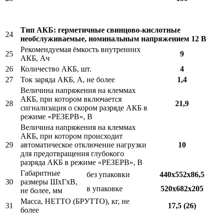
Тип АКБ: герметичные свинцово-кислотные
24
необслуживаемые, номинальным напряжением 12 В
Рекомендуемая ёмкость внутренних
25
9
АКБ, Ач
26
Количество АКБ, шт.
4
27
Ток заряда АКБ, А, не более
1,4
Величина напряжения на клеммах
АКБ, при котором включается
28
21,9
сигнализация о скором разряде АКБ в
режиме «РЕЗЕРВ», В
Величина напряжения на клеммах
АКБ, при котором происходит
29
автоматическое отключение нагрузки
10
для предотвращения глубокого
разряда АКБ в режиме «РЕЗЕРВ», В
Габаритные
без упаковки
440х552х86,5
30
размеры ШхГхВ,
в упаковке
520х682х205
не более, мм
Масса, НЕТТО (БРУТТО), кг, не
31
17,5 (26)
более