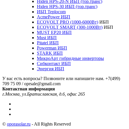
Hiden HPS-20-N ИБП (тор.транс)
Hiden HPS-30 ИБП (тор.транс)
ИБП Teplocom
AcmePower ИБП
ECOVOLT PRO (1000-6000Вт)
ИБП
ECOVOLT SMART (300-1000Вт)
ИБП
MUST EP20 ИБП
Must ИБП
Pitatel ИБП
Powerman ИБП
STARK ИБП
МикроАрт гибридные инверторы
Сибконтакт ИБП
Энергия ИБП
У вас есть вопросы? Позвоните или напишите нам.
+7(499)
709 75 09 / oprsale@gmail.com
Контактная информация
г.Москва, ул.Братиславская, д.6, офис 265
©
oporasolar.ru
- All Rights Reserved