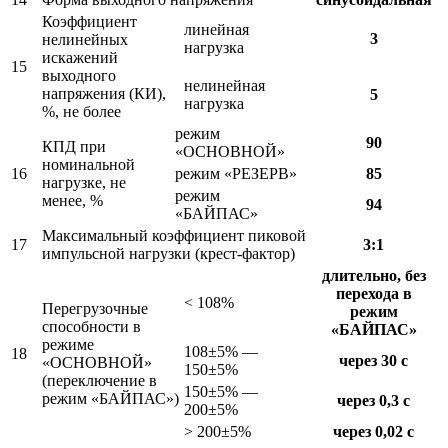
Коэффициент
линейная
3
нелинейных
нагрузка
искажений
15
выходного
нелинейная
напряжения (КИ),
5
нагрузка
%, не более
режим
90
КПД при
«ОСНОВНОЙ»
номинальной
16
режим «РЕЗЕРВ»
85
нагрузке, не
режим
менее, %
94
«БАЙПАС»
Максимальный коэффициент пиковой
17
3:1
импульсной нагрузки (крест-фактор)
длительно, без
перехода в
< 108%
Перегрузочные
режим
способности в
«БАЙПАС»
режиме
108±5% —
18
через 30 с
«ОСНОВНОЙ»
150±5%
(переключение в
150±5% —
режим «БАЙПАС»)
через 0,3 с
200±5%
> 200±5%
через 0,02 с