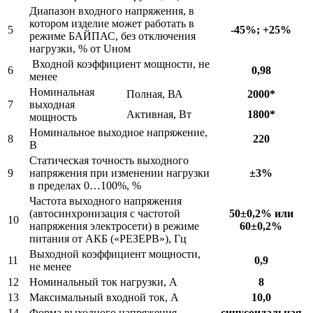
Диапазон входного напряжения, в
котором изделие может работать в
5
-45%; +25%
режиме БАЙПАС, без отключения
нагрузки, % от Uном
Входной коэффициент мощности, не
6
0,98
менее
Номинальная
Полная, ВА
2000*
7
выходная
Активная, Вт
1800*
мощность
Номинальное выходное напряжение,
8
220
В
Статическая точность выходного
9
напряжения при изменении нагрузки
±3%
в пределах 0…100%, %
Частота выходного напряжения
(автосинхронизация с частотой
50±0,2% или
10
напряжения электросети) в режиме
60±0,2%
питания от АКБ («РЕЗЕРВ»), Гц
Выходной коэффициент мощности,
11
0,9
не менее
12
Номинальный ток нагрузки, А
8
13
Максимальный входной ток, А
10,0
14
Форма выходного напряжения
синусоидальная