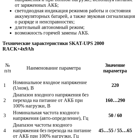
от заряженных АКБ;
светодиодная индикация режимов работы и состояния
аккумуляторных батарей, а также звуковая сигнализация
о разряде и неисправностях;
длительный автономный режим;
возможность горячей замены АКБ.
Технические характеристики SKAT-UPS 2000
RACK+4x9Ah
№
Значение
Наименование параметра
п/п
параметра
Номинальное входное напряжение
1
220
(Uном), В
Диапазон входного напряжения без
2
перехода на питание от АКБ при
160…290
100% нагрузки, В
Номинальная частота входного
3
50 / 60
напряжения (авто-определение), Гц
Диапазон частоты входного
4
напряжения без перехода на питание
45…55 / 55…65
от АКБ при 100% нагрузки, Гц