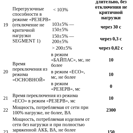
длительно, без
отключения не
Перегрузочные
< 103%
критичной
способности в
нагрузки
режиме «РЕЗЕРВ»
103±5% —
19
(отключение не
через 30 с
150±5%
критичной
нагрузки
150±5% —
через 0,3 с
SEGMENT 1)
200±5%
> 200±5%
через 0,02 с
в режим
«БАЙПАС», мс, не
10
Время
более
переключения из
20
в режим «ECO»,
режима
10
мс, не более
«ОСНОВНОЙ»
в режим
0
«РЕЗЕРВ», мс
Время переключения из режима
21
10
«ECO» в режим «РЕЗЕРВ», мс
Мощность, потребляемая от сети при
22
2300
100% нагрузке, не более, ВА
Мощность, потребляемая изделием от
сети без нагрузки и при полностью
заряженной АКБ, ВА, не более
23
150