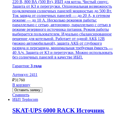
220 В, 800 ВА (500 Вт), ИБП для котла. Чистый синус.
Защита от КЗ и перегрузки. Опциональная возможность
подключения солнечных панелей мощностью до 500 Вт.
Ток заряда от солнечных панелей — до 20 А, в сетевом
режиме — до 10 А. Несколько режимов работы:
параллельно с сетью, автономно, параллельно с сетью в
режиме резервного источника питания. Режим работы
выбирается пользователем. Идеально сбалансированное
решение для котельной. Работает от одной АКБ 12В
(можно автомобильной), защита АКБ от глубокого
разряда и перезаряда, минимальная требуемая ёмкость —
40 А/ч. Защита от КЗ и перегрузки. Можно использовать
без солнечных панелей в качестве ИБП.
Гарантия:
3 года
Артикул: 2411
₽
31760
В корзину
Оставить заявку
Сравнить
ИБП Teplocom
SKAT-UPS 6000 RACK Источник