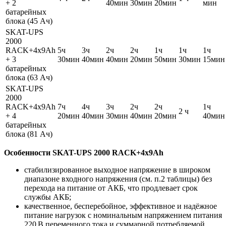
+ 2
40мин
30мин
20мин
мин
батарейных
блока (45 Ач)
SKAT-UPS
2000
RACK+4x9Ah
5ч
3ч
2ч
2ч
1ч
1ч
1ч
+ 3
30мин
40мин
40мин
20мин
50мин
30мин
15мин
батарейных
блока (63 Ач)
SKAT-UPS
2000
RACK+4x9Ah
7ч
4ч
3ч
2ч
2ч
1ч
2 ч
+ 4
20мин
40мин
30мин
40мин
20мин
40мин
батарейных
блока (81 Ач)
Особенности SKAT-UPS 2000 RACK+4x9Ah
стабилизированное выходное напряжение в широком
диапазоне входного напряжения (см. п.2 таблицы) без
перехода на питание от АКБ, что продлевает срок
службы АКБ;
качественное, бесперебойное, эффективное и надёжное
питание нагрузок с номинальным напряжением питания
220 В переменного тока и суммарной потребляемой