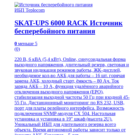
ИБП Teplocom
SKAT-UPS 6000 RACK Источник
бесперебойного питания
0
меньше 5
(0)
220 В, 6 кВА (5,4 кВт), Online, синусоидальная форма
выходного напряжения, длительный резерв, световая и
звуковая индикация режимов работы, ЖК-дисплей,
необходимое кол-во АКБ для работы – 16 шт. горячая
замена АКБ, холодный старт, ёмкость – 80 Ач. Ток
заряда АКБ – 10 А, функция удалённого аварийного
отключения выходного напряжения (EPO),
стабилизация выходной частоты 50 Гц при входной 45-
55 Гц. Дистанционный мониторинг по RS 232, USB,
порт для платы релейного интерфейса. Возможность
подключения SNMP-модуля CX 504. Настольная
установка и установка в 19″ шкаф (высота 2U).
Уникальный ИБП для длительного резерва всего
объекта. Время автономной работы зависит только от