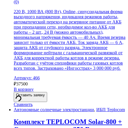
(0)
220 В, 1000 ВА (800 Вт), Online, синусоидальная форма
выходного напряжения, индикация режимов работы,
автоматический переход на резервное питание от АКБ
при пропадании сети, необходимое кол-во АКБ для
работы – 2 шт., 24 В (можно автомобильных),
минимальная требуемая ёмкость — 40 Ач. Время резерва
зависит только от ёмкости АКБ. Ток заряда АКБ — 6 А,
защита АКБ от глубокого разряда. Электронное
формирование нейтрали с гальванической развязкой от
АКБ для корректной работы котлов в режиме резерва.
Разработан с учётом специфики работы газовых котлов
всех типов. Застраховано «Ингосстрах» 3 000 000 руб.
Артикул: 466
₽
37500
В корзину
Оставить заявку
Сравнить
Автономные солнечные электростанции
,
ИБП Teplocom
Комплект TEPLOCOM Solar-800 +