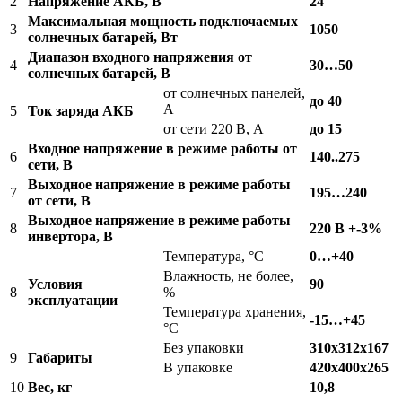
2
Напряжение АКБ, В
24
Максимальная мощность подключаемых
3
1050
солнечных батарей, Вт
Диапазон входного напряжения от
4
30…50
солнечных батарей, В
от солнечных панелей,
до 40
A
5
Ток заряда АКБ
от сети 220 В, A
до 15
Входное напряжение в режиме работы от
6
140..275
сети, В
Выходное напряжение в режиме работы
7
195…240
от сети, В
Выходное напряжение в режиме работы
8
220 В +-3%
инвертора, В
Температура, °С
0…+40
Влажность, не более,
Условия
90
8
%
эксплуатации
Температура хранения,
-15…+45
°С
Без упаковки
310х312х167
9
Габариты
В упаковке
420х400х265
10
Вес, кг
10,8