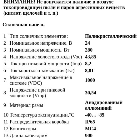
ВНИМАНИЕ! Не допускается наличие в воздухе
токопроводящей пыли и паров агрессивных веществ
(кислот, щелочей и т. п.)
Солнечная панель
1
Тип солнечных элементов:
Поликристаллический
2
Номинальное напряжение, В
24
3
Номинальная мощность, Вт
280
4
Напряжение холостого хода (Voc)
43,85
5
Ток при пиковой мощности (Imp)
8,2
6
Ток короткого замыкания (Isc)
8,81
Максимальное напряжение в
7
1000
системе (VDC)
Напряжение при пиковой
8
30,54
мощности (Vmp)
Анодированный
9
Материал рамы
аллюминий
10
Температура эксплуатации,°С
-40…+8
5
11
Распределительная коробка
IP65
12
Коннекторы
MC4
13
Длина кабеля, мм
900