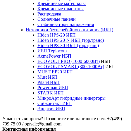
Кремниевые материалы
Кремниевые пластины
Распродажа
Солнечные панели
Стабилизаторы напряжения
Источники бесперебойного питания (ИБП)
Hiden HPS-20 ИБП
Hiden HPS-20-N ИБП (тор.транс)
Hiden HPS-30 ИБП (тор.транс)
ИБП Teplocom
AcmePower ИБП
ECOVOLT PRO (1000-6000Вт)
ИБП
ECOVOLT SMART (300-1000Вт)
ИБП
MUST EP20 ИБП
Must ИБП
Pitatel ИБП
Powerman ИБП
STARK ИБП
МикроАрт гибридные инверторы
Сибконтакт ИБП
Энергия ИБП
У вас есть вопросы? Позвоните или напишите нам.
+7(499)
709 75 09 / oprsale@gmail.com
Контактная информация