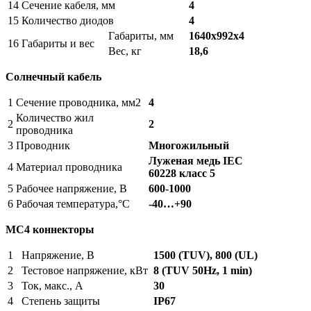
14
Сечение кабеля, мм
4
15
Количество диодов
4
Габариты, мм
1640x992x4
16
Габариты и вес
Вес, кг
18,6
Солнечный кабель
1
Сечение проводника, мм2
4
Количество жил
2
2
проводника
3
Проводник
Многожильный
Луженая медь IEC
4
Материал проводника
60228
класс 5
5
Рабочее напряжение, В
600-1000
6
Рабочая температура,°С
-40…+90
MC4 коннекторы
1
Напряжение, B
1500 (TUV), 800 (UL)
2
Тестовое напряжение, кВт
8 (TUV 50Hz, 1 min)
3
Ток, макс., А
30
4
Степень защиты
IP67