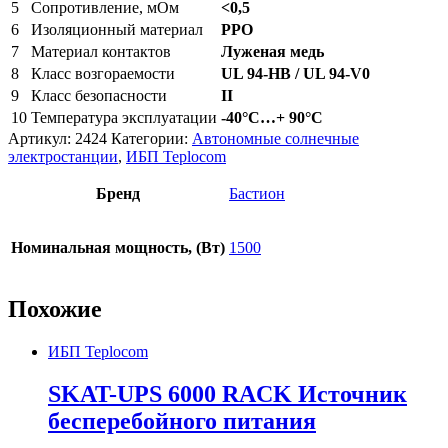
5
Сопротивление, мОм
<0,5
6
Изоляционный материал
PPO
7
Материал контактов
Луженая медь
8
Класс возгораемости
UL 94-HB / UL 94-V0
9
Класс безопасности
II
10
Температура эксплуатации
-40°C…+ 90°C
Артикул:
2424
Категории:
Автономные солнечные
электростанции
,
ИБП Teplocom
Бренд
Бастион
Номинальная мощность, (Вт)
1500
Похожие
ИБП Teplocom
SKAT-UPS 6000 RACK Источник
бесперебойного питания