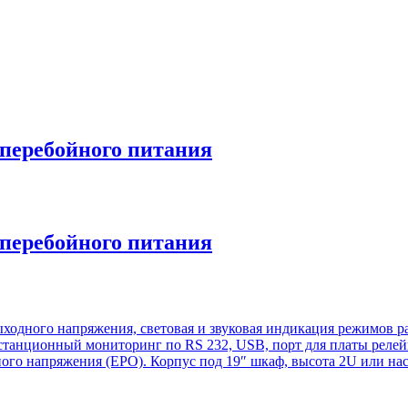
перебойного питания
перебойного питания
выходного напряжения, световая и звуковая индикация режимов 
 Дистанционный мониторинг по RS 232, USB, порт для платы ре
го напряжения (EPO). Корпус под 19″ шкаф, высота 2U или нас