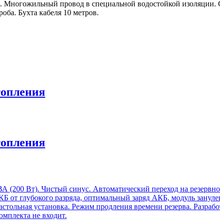
. Многожильный провод в специальной водостойкой изоляции. С
оба. Бухта кабеля 10 метров.
опления
опления
 ВА (200 Вт). Чистый синус. Автоматический переход на резерв
Б от глубокого разряда, оптимальный заряд АКБ, модуль занулен
астольная установка. Режим продления времени резерва. Разраб
омплекта не входит.