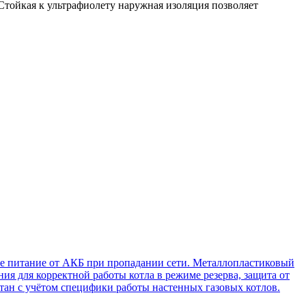
тойкая к ультрафиолету наружная изоляция позволяет
ное питание от АКБ при пропадании сети. Металлопластиковый
ия для корректной работы котла в режиме резерва, защита от
отан с учётом специфики работы настенных газовых котлов.