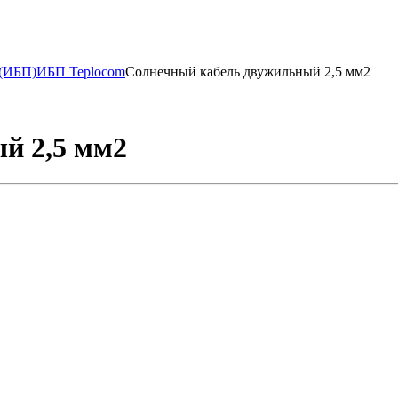
 (ИБП)
ИБП Teplocom
Солнечный кабель двужильный 2,5 мм2
й 2,5 мм2