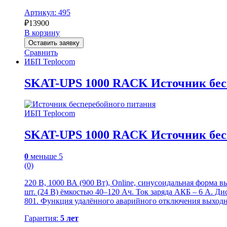
Артикул: 495
₽
13900
В корзину
Оставить заявку
Сравнить
ИБП Teplocom
SKAT-UPS 1000 RACK Источник бес
ИБП Teplocom
SKAT-UPS 1000 RACK Источник бес
0
меньше 5
(0)
220 В, 1000 ВА (900 Вт), Online, синусоидальная форма 
шт. (24 В) ёмкостью 40–120 Ач. Ток заряда АКБ – 6 А.
801. Функция удалённого аварийного отключения выходно
Гарантия:
5 лет