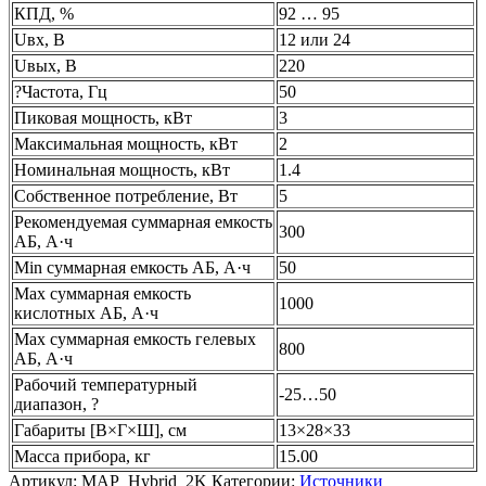
КПД, %
92 … 95
Uвх, В
12 или 24
Uвых, В
220
?Частота, Гц
50
Пиковая мощность, кВт
3
Максимальная мощность, кВт
2
Номинальная мощность, кВт
1.4
Собственное потребление, Вт
5
Рекомендуемая суммарная емкость
300
АБ, А·ч
Min суммарная емкость АБ, А·ч
50
Max суммарная емкость
1000
кислотных АБ, А·ч
Max суммарная емкость гелевых
800
АБ, А·ч
Рабочий температурный
-25…50
диапазон, ?
Габариты [В×Г×Ш], см
13×28×33
Масса прибора, кг
15.00
Артикул:
MAP_Hybrid_2K
Категории:
Источники