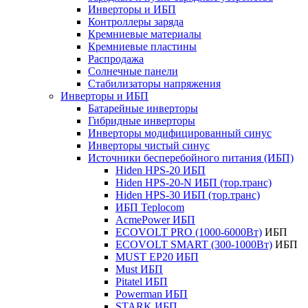
Инверторы и ИБП
Контроллеры заряда
Кремниевые материалы
Кремниевые пластины
Распродажа
Солнечные панели
Стабилизаторы напряжения
Инверторы и ИБП
Батарейные инверторы
Гибридные инверторы
Инверторы модифицированный синус
Инверторы чистый синус
Источники бесперебойного питания (ИБП)
Hiden HPS-20 ИБП
Hiden HPS-20-N ИБП (тор.транс)
Hiden HPS-30 ИБП (тор.транс)
ИБП Teplocom
AcmePower ИБП
ECOVOLT PRO (1000-6000Вт)
ИБП
ECOVOLT SMART (300-1000Вт)
ИБП
MUST EP20 ИБП
Must ИБП
Pitatel ИБП
Powerman ИБП
STARK ИБП