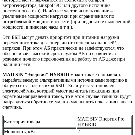
ветрогенератора, микроГЭС или другого источника
постоянного тока). Наиболее частое использование –
увеличение мощности нагрузки при ограничениях по
потребляемой мощности от сети (при недостатке выделенной
мощности, в пиковые часы и т.п.).
Эти ББП могут делать приоритет при питании нагрузки
переменного тока для энергии от солнечных панелей/
ветряков. При этом АБ практически не задействуются, что
обеспечивает высокий срок службы АБ по сравнения с
режимом полного переключения на работу от АБ даже при
наличии сети.
МАП SIN "Энергия" HYBRID
может также направлять
вырабатываемую альтернативными источниками энергию в
общую сеть – т.е. на вход ББП. Если у вас установлен
электросчётчик, который умеет вычитать показания при
обратном направлении токов, то в этом случае излишки будут
направляться обратно сетям, что уменьшить показания вашего
счетчика.
МАП SIN Энергия Pro
Категория товара
HYBRID
Мощность, кВт
2