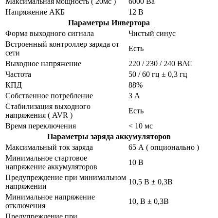
Максимальная мощность ( 20мс )
6000 Ва
Напряжение АКБ
12 В
Параметры Инвертора
Форма выходного сигнала
Чистый синус
Встроенный контроллер заряда от
Есть
сети
Выходное напряжение
220 / 230 / 240 ВАС
Частота
50 / 60 гц ± 0,3 гц
КПД
88%
Собственное потребление
3 А
Стабилизация выходного
Есть
напряжения ( AVR )
Время переключения
< 10 мс
Параметры заряда аккумуляторов
Максимальный ток заряда
65 А ( опционально )
Минимальное стартовое
10 В
напряжение аккумуляторов
Предупреждение при минимальном
10,5 В ± 0,3В
напряжении
Минимальное напряжение
10, В ± 0,3В
отключения
Предупреждение при