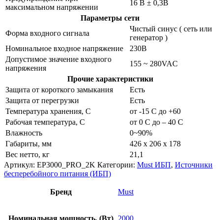
16 В ± 0,3В
максимальном напряжении
Параметры сети
Чистый синус ( сеть или
Форма входного сигнала
генератор )
Номинальное входное напряжение
230В
Допустимое значение входного
155 ~ 280VAC
напряжения
Прочие характеристики
Защита от короткого замыкания
Есть
Защита от перегрузки
Есть
Температура хранения, С
от -15 С до +60
Рабочая температура, С
от 0 С до – 40 С
Влажность
0~90%
Габариты, мм
426 x 206 x 178
Вес нетто, кг
21,1
Артикул:
EP3000_PRO_2K
Категории:
Must ИБП
,
Источники
бесперебойного питания (ИБП)
Бренд
Must
Номинальная мощность, (Вт)
2000