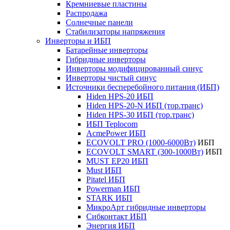
Кремниевые пластины
Распродажа
Солнечные панели
Стабилизаторы напряжения
Инверторы и ИБП
Батарейные инверторы
Гибридные инверторы
Инверторы модифицированный синус
Инверторы чистый синус
Источники бесперебойного питания (ИБП)
Hiden HPS-20 ИБП
Hiden HPS-20-N ИБП (тор.транс)
Hiden HPS-30 ИБП (тор.транс)
ИБП Teplocom
AcmePower ИБП
ECOVOLT PRO (1000-6000Вт)
ИБП
ECOVOLT SMART (300-1000Вт)
ИБП
MUST EP20 ИБП
Must ИБП
Pitatel ИБП
Powerman ИБП
STARK ИБП
МикроАрт гибридные инверторы
Сибконтакт ИБП
Энергия ИБП