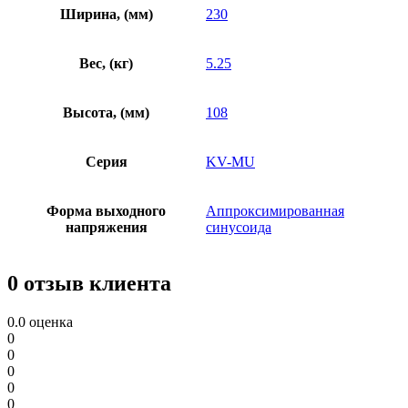
Ширина, (мм)
230
Вес, (кг)
5.25
Высота, (мм)
108
Серия
KV-MU
Форма выходного
Аппроксимированная
напряжения
синусоида
0 отзыв клиента
0.0
оценка
0
0
0
0
0