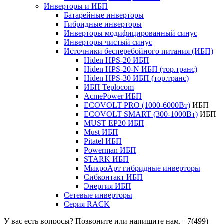
Инверторы и ИБП
Батарейные инверторы
Гибридные инверторы
Инверторы модифицированный синус
Инверторы чистый синус
Источники бесперебойного питания (ИБП)
Hiden HPS-20 ИБП
Hiden HPS-20-N ИБП (тор.транс)
Hiden HPS-30 ИБП (тор.транс)
ИБП Teplocom
AcmePower ИБП
ECOVOLT PRO (1000-6000Вт)
ИБП
ECOVOLT SMART (300-1000Вт)
ИБП
MUST EP20 ИБП
Must ИБП
Pitatel ИБП
Powerman ИБП
STARK ИБП
МикроАрт гибридные инверторы
Сибконтакт ИБП
Энергия ИБП
Сетевые инверторы
Серия RACK
У вас есть вопросы? Позвоните или напишите нам.
+7(499)