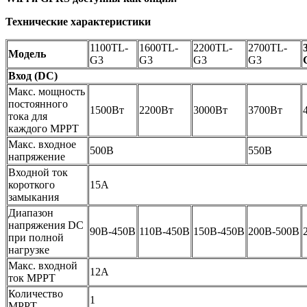
Технические характеристики
1100TL-
1600TL-
2200TL-
2700TL-
Модель
G3
G3
G3
G3
Вход (DC)
Макс. мощность
постоянного
1500Вт
2200Вт
3000Вт
3700Вт
тока для
каждого MPPT
Макс. входное
500В
550В
напряжение
Входной ток
короткого
15А
замыкания
Диапазон
напряжения DC
90В-450В
110В-450В
150В-450В
200В-500В
при полной
нагрузке
Макс. входной
12A
ток MPPT
Количество
1
MPPT