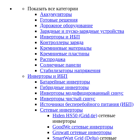
Показать все категории
Аккумуляторы
Готовые решения
Дорожное оборудование
Зарядные и пуско-зарядные устройства
Инверторы и ИБП
Контроллеры заряда
Кремниевые материалы
Кремниевые пластины
Распродажа
Солнечные панели
Стабилизаторы напряжения
Инверторы и ИБП
Батарейные инверторы
Гибридные инверторы
Инверторы модифицированный синус
Инверторы чистый синус
Источники бесперебойного питания (ИБП)
Сетевые инверторы
Hiden HS50 (Grid-tie)
сетевые
инверторы
GoodWe сетевые инверторы
Growatt сетевые инверторы
SmartWatt Grid (Delta)
сетевые