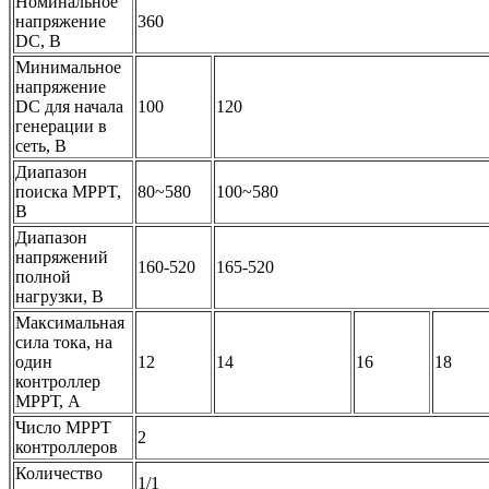
Номинальное
напряжение
360
DC, В
Минимальное
напряжение
DC для начала
100
120
генерации в
сеть, В
Диапазон
поиска MPPT,
80~580
100~580
В
Диапазон
напряжений
160-520
165-520
полной
нагрузки, В
Максимальная
сила тока, на
один
12
14
16
18
контроллер
МРРТ, А
Число MPPТ
2
контроллеров
Количество
1/1