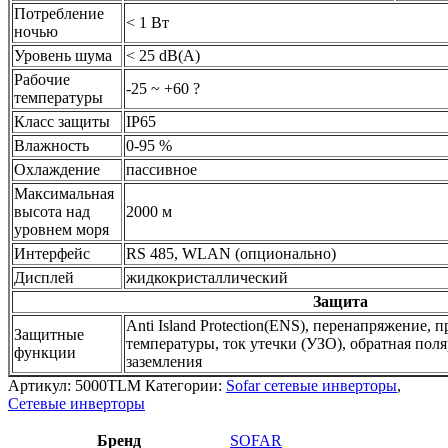
Потребление
< 1 Вт
ночью
Уровень шума
< 25 dB(A)
Рабочие
-25 ~ +60 ?
температуры
Класс защиты
IP65
Влажность
0-95 %
Охлаждение
пассивное
Максимальная
высота над
2000 м
уровнем моря
Интерфейс
RS 485, WLAN (опционально)
Дисплей
жидкокристаллический
Защита
Anti Island Protection(ENS), перенапряжение,
Защитные
температуры, ток утечки (УЗО), обратная пол
функции
заземления
Артикул:
5000TLM
Категории:
Sofar сетевые инверторы
,
Сетевые инверторы
Бренд
SOFAR