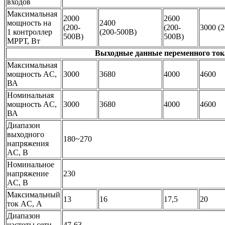
входов
Максимальная
2000
2600
мощность на
2400
(200-
(200-
3000 (
1 контроллер
(200-500В)
500В)
500В)
МРРТ, Вт
Выходные данные переменного ток
Максимальная
мощность AC,
3000
3680
4000
4600
ВА
Номинальная
мощность AC,
3000
3680
4000
4600
ВА
Диапазон
выходного
180~270
напряжения
AC, В
Номинальное
напряжение
230
AC, В
Максимальный
13
16
17,5
20
ток AC, А
Диапазон
частоты сети,
47-63