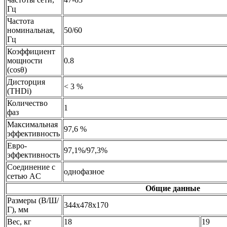
Гц
Частота
номинальная,
50/60
Гц
Коэффициент
мощности
0.8
(cosθ)
Дисторция
< 3 %
(THDi)
Количество
1
фаз
Максимальная
97,6 %
эффективность
Евро-
97,1%/97,3%
эффективность
Соединение с
однофазное
сетью AC
Общие данные
Размеры (В/Ш/
344x478x170
Г), мм
Вес, кг
18
19