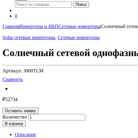
Искать:
Поиск
0
Главная
Инверторы и ИБП
Сетевые инверторы
Солнечный сетев
Sofar сетевые инверторы
,
Сетевые инверторы
Солнечный сетевой однофазн
Артикул: 3000TLM
Сравнить
₽
52734
Оставить заявку
Количество
В корзину
Описание