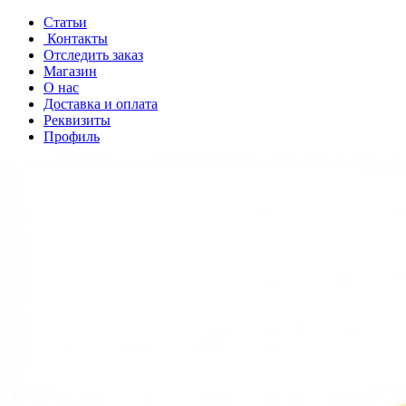
Перейти
Перейти
Статьи
к
к
Контакты
навигации
содержанию
Отследить заказ
Магазин
О нас
Доставка и оплата
Реквизиты
Профиль