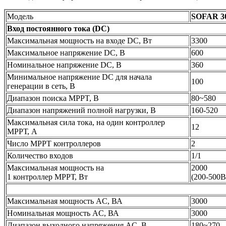
Модель
SOFAR 3
Вход постоянного тока (DC)
Максимальная мощность на входе DC, Вт
3300
Максимальное напряжение DC, В
600
Номинальное напряжение DC, В
360
Минимальное напряжение DC для начала
100
генерации в сеть, В
Диапазон поиска MPPT, В
80~580
Диапазон напряжений полной нагрузки, В
160-520
Максимальная сила тока, на один контроллер
12
МРРТ, А
Число MPPТ контроллеров
2
Количество входов
1/1
Максимальная мощность на
2000
1 контроллер МРРТ, Вт
(200-500В
Максимальная мощность AC, ВА
3000
Номинальная мощность AC, ВА
3000
Диапазон выходного напряжения AC, В
180~270