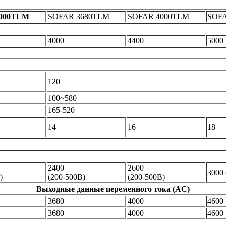
000TLM
SOFAR 3680TLM
SOFAR 4000TLM
SOF
4000
4400
5000
120
100~580
165-520
14
16
18
2400
2600
3000 
)
(200-500В)
(200-500В)
Выходные данные переменного тока (AC)
3680
4000
4600
3680
4000
4600