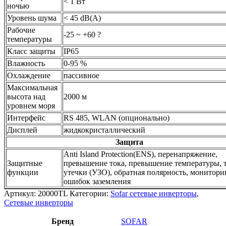
< 1 Вт
ночью
Уровень шума
< 45 dB(A)
Рабочие
-25 ~ +60 ?
температуры
Класс защиты
IP65
Влажность
0-95 %
Охлаждение
пассивное
Максимальная
высота над
2000 м
уровнем моря
Интерфейс
RS 485, WLAN (опционально)
Дисплей
жидкокристаллический
Защита
Anti Island Protection(ENS), перенапряжение,
Защитные
превышение тока, превышение температуры, 
функции
утечки (УЗО), обратная полярность, монитори
ошибок заземления
Артикул:
20000TL
Категории:
Sofar сетевые инверторы
,
Сетевые инверторы
Бренд
SOFAR