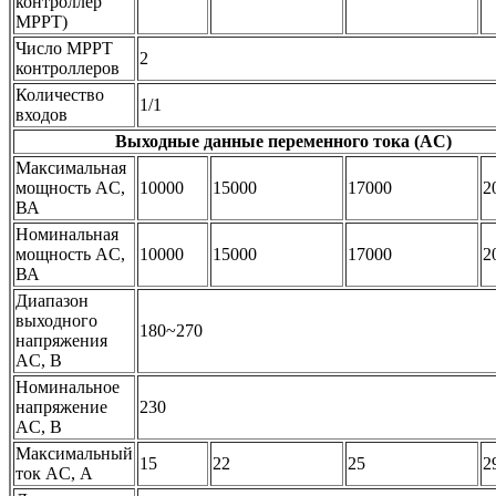
контроллер
МРРТ)
Число MPPТ
2
контроллеров
Количество
1/1
входов
Выходные данные переменного тока (AC)
Максимальная
мощность AC,
10000
15000
17000
2
ВА
Номинальная
мощность AC,
10000
15000
17000
2
ВА
Диапазон
выходного
180~270
напряжения
AC, В
Номинальное
напряжение
230
AC, В
Максимальный
15
22
25
2
ток AC, А