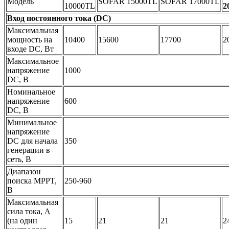
Модель
SOFAR 15000TL
SOFAR 17000TL
10000TL
2
Вход постоянного тока (DC)
Максимальная
мощность на
10400
15600
17700
2
входе DC, Вт
Максимальное
напряжение
1000
DC, В
Номинальное
напряжение
600
DC, В
Минимальное
напряжение
DC для начала
350
генерации в
сеть, В
Диапазон
поиска MPPT,
250-960
В
Максимальная
сила тока, А
(на один
15
21
21
2