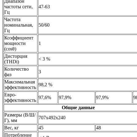
Диапазон
частоты сети,
47-63
Гц
Частота
номинальная,
50/60
Гц
Коэффициент
мощности
1
(cosθ)
Дисторция
< 3 %
(THDi)
Количество
3
фаз
Максимальная
98,2 %
эффективность
Евро-
97,6%
97,9%
97,9%
9
эффективность
Общие данные
Размеры (В/Ш/
707x492x240
Г), мм
Вес, кг
45
48
Потребление