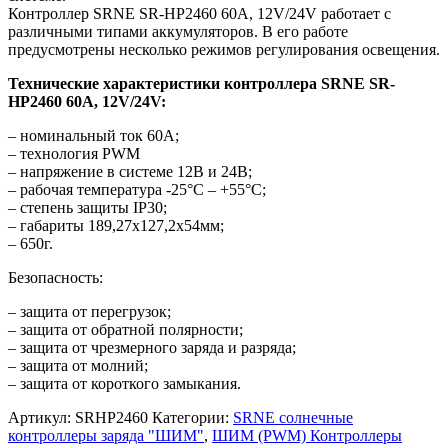
Контроллер
SRNE
SR-HP2460 60A, 12V/24V работает с
различными типами аккумуляторов. В его работе
предусмотрены несколько режимов регулирования освещения.
Технические характеристики контроллера
SRNE
SR-
HP2460 60A, 12V/24V:
– номинальный ток 60А;
– технология PWM
– напряжение в системе 12В и 24В;
– рабочая температура -25°С – +55°С;
– степень защиты
IP
30;
– габариты 189,27х127,2х54мм;
– 650г.
Безопасность:
– защита от перегрузок;
– защита от обратной полярности;
– защита от чрезмерного заряда и разряда;
– защита от молний;
– защита от короткого замыкания.
Артикул:
SRHP2460
Категории:
SRNE солнечные
контроллеры заряда "ШИМ"
,
ШИМ (PWM) Контроллеры