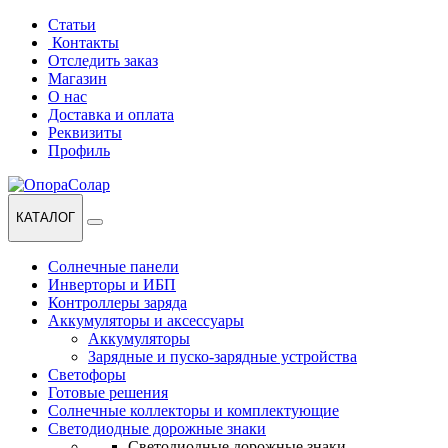
Перейти
Перейти
Статьи
к
к
Контакты
навигации
содержанию
Отследить заказ
Магазин
О нас
Доставка и оплата
Реквизиты
Профиль
КАТАЛОГ
Солнечные панели
Инверторы и ИБП
Контроллеры заряда
Аккумуляторы и аксессуары
Аккумуляторы
Зарядные и пуско-зарядные устройства
Светофоры
Готовые решения
Солнечные коллекторы и комплектующие
Светодиодные дорожные знаки
Светодиодные дорожные знаки