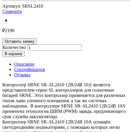
Артикул: SRSL2410
Сравнить
₽
2190
Оставить заявку
Количество
В корзину
Описание
Спецификация
Отзывы
Контроллер
SRNE
SR
–
SL
2410 12В/24В 10А является
представителем серии
SL
контроллеров для солнечных
батарей
SRNE
. Этот контроллер применяется для различных
типов ламп уличного освещения, а так же системах
наблюдения. В контроллере
SRNE
SR
–
SL
2410 12В/24В 10А
применена технология ШИМ (
PWM
) заряда, продлевающего
срок службы аккумулятора.
Контроллер
SRNE
SR
–
SL
2410 12В/24В 10А оснащён
светодиодными индикаторами, с помощью которых легко