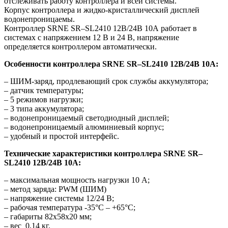
отслеживать работу контроллера и всей системы.
Корпус контроллера и жидко-кристаллический дисплей
водонепроницаемы.
Контроллер
SRNE
SR
–
SL
2410 12В/24В 10А работает в
системах с напряжением 12 В и 24 В, напряжение
определяется контроллером автоматически.
Особенности контроллера
SRNE
SR
–
SL
2410 12В/24В 10А:
– ШИМ-заряд, продлевающий срок службы аккумулятора;
– датчик температуры;
– 5 режимов нагрузки;
– 3 типа аккумулятора;
– водонепроницаемый светодиодный дисплей;
– водонепроницаемый алюминиевый корпус;
– удобный и простой интерфейс.
Технические характеристики контроллера
SRNE
SR
–
SL
2410 12В/24В 10А:
– максимальная мощность нагрузки 10 А;
– метод заряда: PWM (ШИМ)
– напряжение системы 12/24 В;
– рабочая температура -35°С – +65°С;
– габариты 82х58х20 мм;
– вес 0,14 кг.