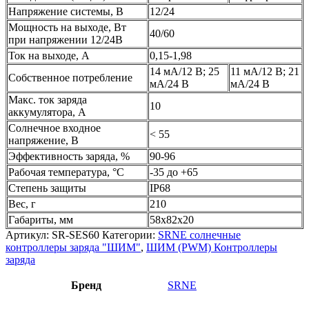
Напряжение системы, В
12/24
Мощность на выходе, Вт
40/60
при напряжении 12/24В
Ток на выходе, А
0,15-1,98
14 мА/12 В; 25
11 мА/12 В; 21
Собственное потребление
мА/24 В
мА/24 В
Макс. ток заряда
10
аккумулятора, А
Солнечное входное
< 55
напряжение, В
Эффективность заряда, %
90-96
Рабочая температура, °С
-35 до +65
Степень защиты
IP68
Вес, г
210
Габариты, мм
58х82х20
Артикул:
SR-SES60
Категории:
SRNE солнечные
контроллеры заряда "ШИМ"
,
ШИМ (PWM) Контроллеры
заряда
Бренд
SRNE