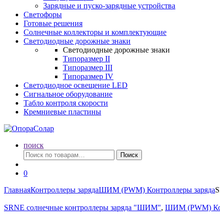
Зарядные и пуско-зарядные устройства
Светофоры
Готовые решения
Солнечные коллекторы и комплектующие
Светодиодные дорожные знаки
Светодиодные дорожные знаки
Типоразмер II
Типоразмер III
Типоразмер IV
Светодиодное освещение LED
Сигнальное оборудование
Табло контроля скорости
Кремниевые пластины
поиск
Искать:
Поиск
0
Главная
Контроллеры заряда
ШИМ (PWM) Контроллеры заряда
S
SRNE солнечные контроллеры заряда "ШИМ"
,
ШИМ (PWM) Кон