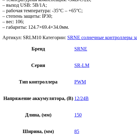
– выход
USB
: 5В/1А;
– рабочая температура: -35°С – +65°С;
– степень защиты:
IP
30;
– вес: 106;
– габариты:
124.7×69.4×34.0
мм.
Артикул:
SRLM10
Категории:
SRNE солнечные контроллеры 
Бренд
SRNE
Серия
SR-LM
Тип контроллера
PWM
Напряжение аккумулятора, (В)
12/24В
Длина, (мм)
150
Ширина, (мм)
85