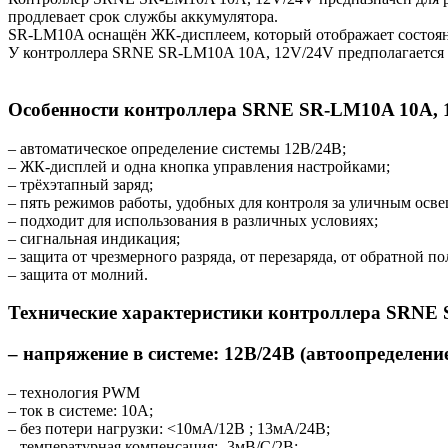
продлевает срок службы аккумулятора.
SR-LM10A оснащён ЖК-дисплеем, который отображает состояния
У контроллера
SRNE
SR-LM10A 10A, 12V/24V предполагается 
Особенности контроллера
SRNE
SR-LM10A 10A, 
– автоматическое определение системы 12В/24В;
– ЖК-дисплей и одна кнопка управления настройками;
– трёхэтапный заряд;
– пять режимов работы, удобных для контроля за уличным осв
– подходит для использования в различных условиях;
– сигнальная индикация;
– защита от чрезмерного разряда, от перезаряда, от обратной п
– защита от молний.
Технические характеристики контроллера
SRNE
– напряжение в системе: 12В/24В (автоопределение
– технология PWM
– ток в системе: 10А;
– без потери нагрузки: <10мА/12В ; 13мА/24В;
– температурная компенсация: -3мВ/С/2В;