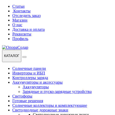
Перейти
Перейти
Статьи
к
к
Контакты
навигации
содержанию
Отследить заказ
Магазин
О нас
Доставка и оплата
Реквизиты
Профиль
КАТАЛОГ
Солнечные панели
Инверторы и ИБП
Контроллеры заряда
Аккумуляторы и аксессуары
Аккумуляторы
Зарядные и пуско-зарядные устройства
Светофоры
Готовые решения
Солнечные коллекторы и комплектующие
Светодиодные дорожные знаки
Светодиодные дорожные знаки