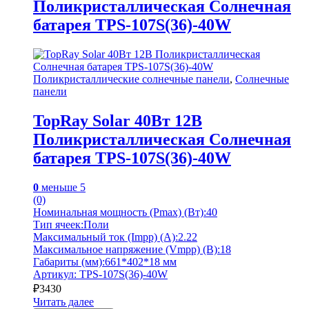
Поликристаллическая Солнечная
батарея TPS-107S(36)-40W
Поликристаллические солнечные панели
,
Солнечные
панели
TopRay Solar 40Вт 12В
Поликристаллическая Солнечная
батарея TPS-107S(36)-40W
0
меньше 5
(0)
Номинальная мощность (Pmax) (Вт):40
Тип ячеек:Поли
Максимальный ток (Impp) (А):2.22
Максимальное напряжение (Vmpp) (В):18
Габариты (мм):661*402*18 мм
Артикул: TPS-107S(36)-40W
₽
3430
Читать далее