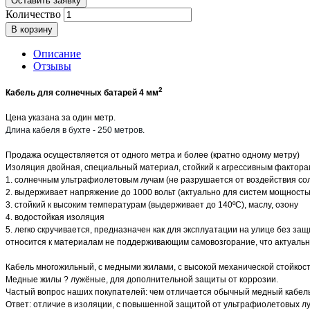
Оставить заявку
Количество
В корзину
Описание
Отзывы
2
Кабель для солнечных батарей 4 мм
Цена указана за один метр.  
Длина кабеля в бухте - 250 метров.
Продажа осуществляется от одного метра и более (кратно одному метру)
Изоляция двойная, специальный материал, стойкий к агрессивным факторам
1. солнечным ультрафиолетовым лучам (не разрушается от воздействия сол
2. выдерживает напряжение до 1000 вольт (актуально для систем мощность
3. стойкий к высоким температурам (выдерживает до 140ºC), маслу, озону
4. водостойкая изоляция
5. легко скручивается, предназначен как для эксплуатации на улице без за
относится к материалам не поддерживающим самовозгорание, что актуальн
Кабель многожильный, с медными жилами, с высокой механической стойкос
Медные жилы ? лужёные, для дополнительной защиты от коррозии.

Частый вопрос наших покупателей: чем отличается обычный медный кабель
Ответ: отличие в изоляции, с повышенной защитой от ультрафиолетовых луч