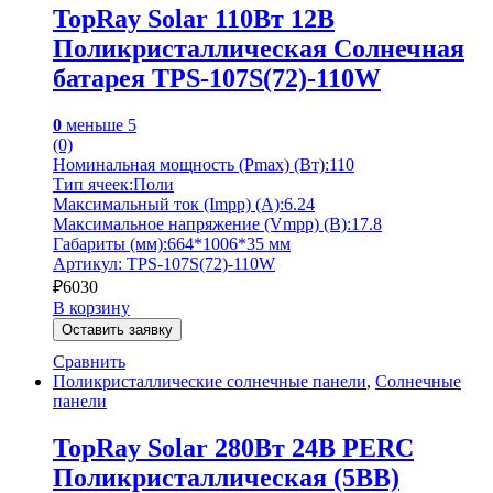
TopRay Solar 110Вт 12В
Поликристаллическая Солнечная
батарея TPS-107S(72)-110W
0
меньше 5
(0)
Номинальная мощность (Pmax) (Вт):110
Тип ячеек:Поли
Максимальный ток (Impp) (А):6.24
Максимальное напряжение (Vmpp) (В):17.8
Габариты (мм):664*1006*35 мм
Артикул: TPS-107S(72)-110W
₽
6030
В корзину
Оставить заявку
Сравнить
Поликристаллические солнечные панели
,
Солнечные
панели
TopRay Solar 280Вт 24В PERC
Поликристаллическая (5BB)