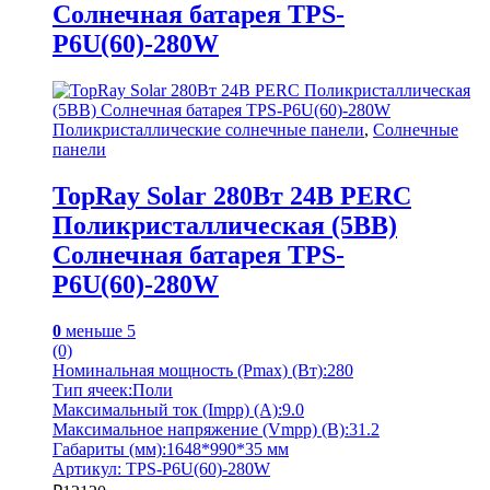
Солнечная батарея TPS-
P6U(60)-280W
Поликристаллические солнечные панели
,
Солнечные
панели
TopRay Solar 280Вт 24В PERC
Поликристаллическая (5BB)
Солнечная батарея TPS-
P6U(60)-280W
0
меньше 5
(0)
Номинальная мощность (Pmax) (Вт):280
Тип ячеек:Поли
Максимальный ток (Impp) (А):9.0
Максимальное напряжение (Vmpp) (В):31.2
Габариты (мм):1648*990*35 мм
Артикул: TPS-P6U(60)-280W