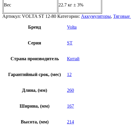
Вес
22.7 кг ± 3%
Артикул:
VOLTA ST 12-80
Категории:
Аккумуляторы
,
Тяговые
Бренд
Volta
Серия
ST
Страна производитель
Китай
Гарантийный срок, (мес)
12
Длина, (мм)
260
Ширина, (мм)
167
Высота, (мм)
214