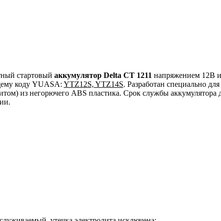
тный стартовый
аккумулятор Delta CT 1211
напряжением 12В и
ующему коду YUASA:
YTZ12S, YTZ14S
. Разработан специально дл
ом) из негорючего ABS пластика. Срок службы аккумулятора до
ии.
служиваемый, утечка электролита исключена;