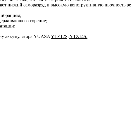
ют низкий саморазряд и высокую конструктивную прочность р
вибрациям;
держивающего горение;
атации;
мену аккумулятора YUASA
YTZ12S, YTZ14S
.