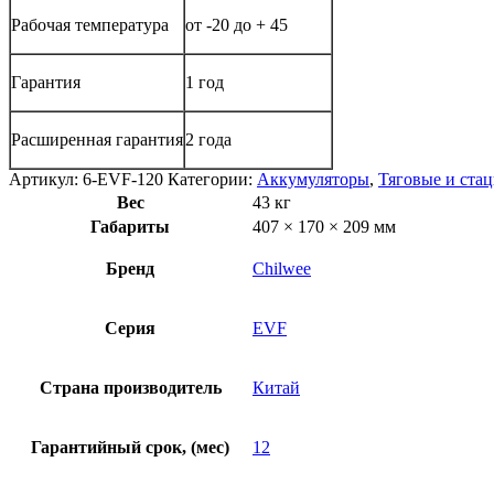
Рабочая температура
от -20 до + 45
Гарантия
1 год
Расширенная гарантия
2 года
Артикул:
6-EVF-120
Категории:
Аккумуляторы
,
Тяговые и ста
Вес
43 кг
Габариты
407 × 170 × 209 мм
Бренд
Chilwee
Серия
EVF
Страна производитель
Китай
Гарантийный срок, (мес)
12