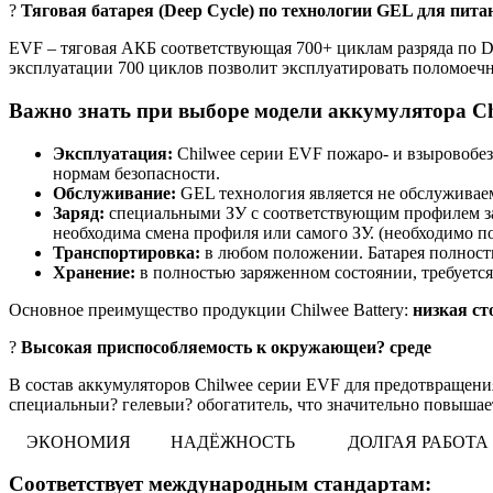
?
Тяговая батарея (Deep Cycle) по технологии GEL для пит
EVF – тяговая АКБ соответствующая 700+ циклам разряда по D
эксплуатации 700 циклов позволит эксплуатировать поломоечн
Важно знать при выборе модели аккумулятора Ch
Эксплуатация:
Chilwee серии EVF пожаро- и взыровобез
нормам безопасности.
Обслуживание:
GEL технология является не обслуживаем
Заряд:
специальными ЗУ с соответствующим профилем за
необходима смена профиля или самого ЗУ. (необходимо по
Транспортировка:
в любом положении. Батарея полность
Хранение:
в полностью заряженном состоянии, требуется
Основное преимущество продукции Chilwee Battery:
низкая ст
?
Высокая приспособляемость к окружающеи? среде
В состав аккумуляторов Chilwee серии EVF для предотвращения
специальныи? гелевыи? обогатитель, что значительно повыша
ЭКОНОМИЯ
НАДЁЖНОСТЬ
ДОЛГАЯ РАБО
Соответствует международным стандартам: