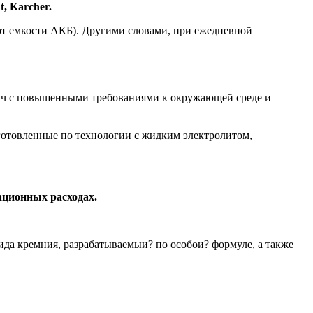
, Karcher.
от емкости АКБ). Другими словами, при ежедневной
т.ч с повышенными требованиями к окружающей среде и
отовленные по технологии с жидким электролитом,
тационных расходах.
ида кремния, разрабатываемыи? по особои? формуле, а также