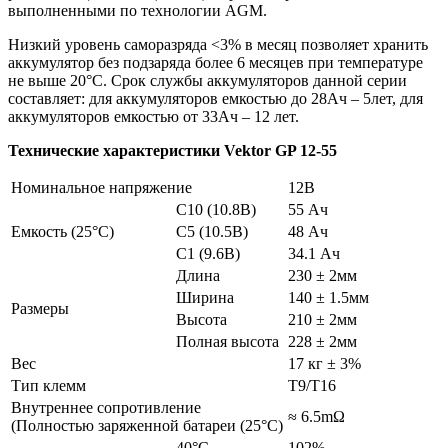
выполненными по технологии AGM.
Низкий уровень саморазряда <3% в месяц позволяет хранить
аккумулятор без подзаряда более 6 месяцев при температуре
не выше 20°С. Срок службы аккумуляторов данной серии
составляет: для аккумуляторов емкостью до 28Ач – 5лет, для
аккумуляторов емкостью от 33Ач – 12 лет.
Технические характеристики Vektor GP 12-55
Номинальное напряжение
12В
C10 (10.8В)
55 Ач
Емкость (25°С)
C5 (10.5В)
48 Ач
C1 (9.6В)
34.1 Ач
Длина
230 ± 2мм
Ширина
140 ± 1.5мм
Размеры
Высота
210 ± 2мм
Полная высота
228 ± 2мм
Вес
17 кг ± 3%
Тип клемм
T9/Т16
Внутреннее сопротивление
≈ 6.5mΩ
(Полностью заряженной батареи (25°С)
40°С
102%