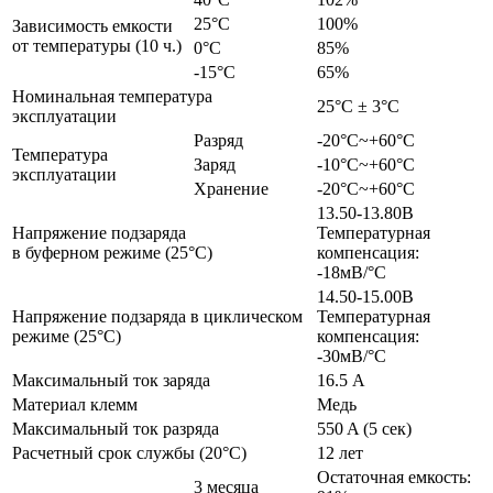
25°С
100%
Зависимость емкости
от температуры (10 ч.)
0°С
85%
-15°С
65%
Номинальная температура
25°С ± 3°С
эксплуатации
Разряд
-20°С~+60°С
Температура
Заряд
-10°С~+60°С
эксплуатации
Хранение
-20°С~+60°С
13.50-13.80В
Напряжение подзаряда
Температурная
в буферном режиме (25°С)
компенсация:
-18мВ/°С
14.50-15.00В
Напряжение подзаряда в циклическом
Температурная
режиме (25°С)
компенсация:
-30мВ/°С
Максимальный ток заряда
16.5 А
Материал клемм
Медь
Максимальный ток разряда
550 A (5 сек)
Расчетный срок службы (20°С)
12 лет
Остаточная емкость:
3 месяца