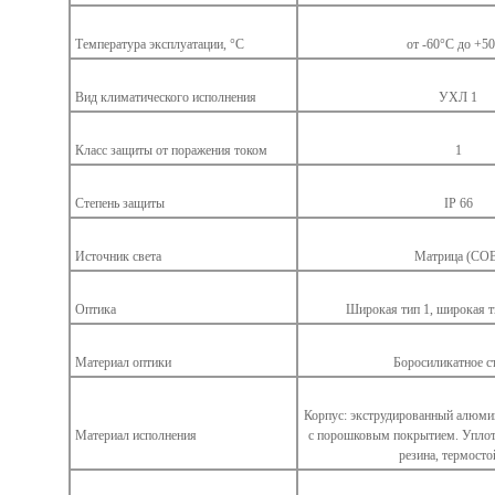
Температура эксплуатации, °С
от -60°С до +5
Вид климатического исполнения
УХЛ 1
Класс защиты от поражения током
1
Степень защиты
IP 66
Источник света
Матрица (СО
Оптика
Широкая тип 1, широкая ти
Материал оптики
Боросиликатное с
Корпус: экструдированный алюми
Материал исполнения
с порошковым покрытием. Уплот
резина, термосто