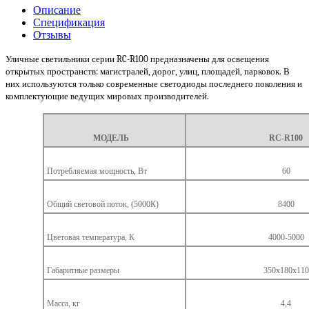
Описание
Спецификация
Отзывы
Уличные светильники серии RC-R100 предназначены для освещения
открытых пространств: магистралей, дорог, улиц, площадей, парковок. В
них используются только современные светодиоды последнего поколения и
комплектующие ведущих мировых производителей.
МОДЕЛЬ
RC-R100
Потребляемая мощность, Вт
60
Общий световой поток, (5000К)
8400
Цветовая температура, К
4000-5000
Габаритные размеры
350x180x110
Масса, кг
4,4