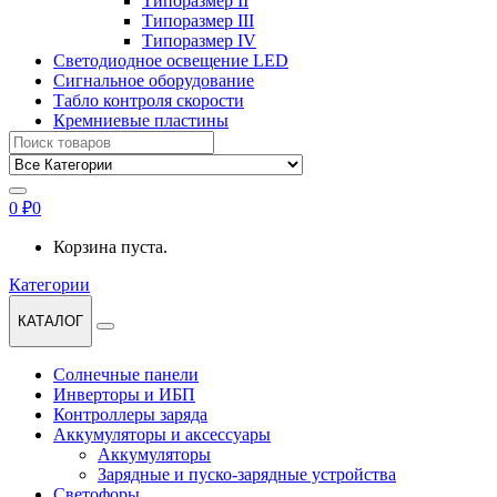
Типоразмер II
Типоразмер III
Типоразмер IV
Светодиодное освещение LED
Сигнальное оборудование
Табло контроля скорости
Кремниевые пластины
Найти:
0
₽
0
Корзина пуста.
Категории
КАТАЛОГ
Солнечные панели
Инверторы и ИБП
Контроллеры заряда
Аккумуляторы и аксессуары
Аккумуляторы
Зарядные и пуско-зарядные устройства
Светофоры