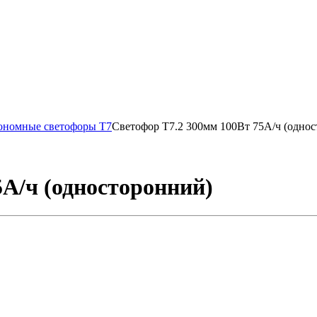
ономные светофоры Т7
Светофор Т7.2 300мм 100Вт 75А/ч (одно
5А/ч (односторонний)