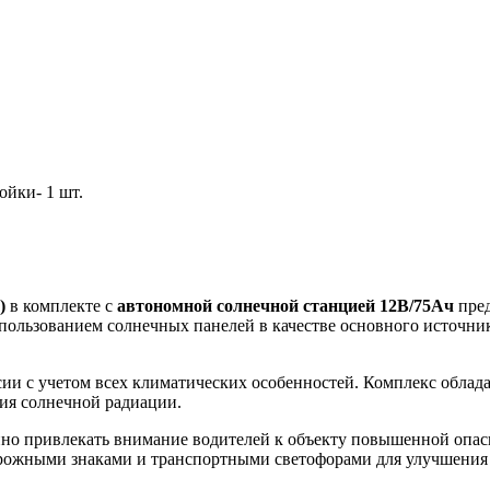
ойки- 1 шт.
)
в комплекте с
автономной солнечной станцией 12В/75Ач
пред
ользованием солнечных панелей в качестве основного источник
ии с учетом всех климатических особенностей. Комплекс облад
ия солнечной радиации.
о привлекать внимание водителей к объекту повышенной опасно
орожными знаками и транспортными светофорами для улучшения 