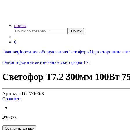
поиск
Искать:
Поиск
0
Главная
Дорожное оборудование
Светофоры
Односторонние авт
Односторонние автономные светофоры Т7
Светофор Т7.2 300мм 100Вт 7
Артикул: D-T7/100-3
Сравнить
₽
39375
Оставить заявку