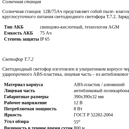
Солнечная станция
Солнечная станция 12В/75Ач представляет собой пыле- влагоз
круглосуточного питания светодиодного светофора Т.7.2. Заря
Тип АКБ
свинцово-кислотный, технология AGM
Емкость АКБ
75 Ач
Степень защиты
IP 65
Светофор Т.7.2
Светодиодный светофор изготовлен в ультратонком корпусе чер
ударопрочного ABS-пластика, лицевая часть – из антибликово
Материал корпуса
ABS-пластик / алюминий
Лицевая часть
антибликовый поликарбона
Габаритные размеры
390х390х32 мм
Рабочее напряжение
12 В
Потребляемая мощность
8 Вт
Яркость
ГОСТ Р 52282-2004
о
Угол обзора
55
Видимость в темное время суток
800 м