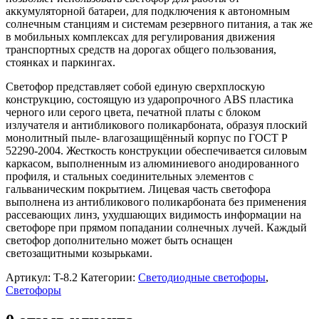
аккумуляторной батареи, для подключения к автономным
солнечным станциям и системам резервного питания, а так же
в мобильных комплексах для регулирования движения
транспортных средств на дорогах общего пользования,
стоянках и паркингах.
Светофор представляет собой единую сверхплоскую
конструкцию, состоящую из ударопрочного ABS пластика
черного или серого цвета, печатной платы с блоком
излучателя и антибликового поликарбоната, образуя плоский
монолитный пыле- влагозащищённый корпус по ГОСТ Р
52290-2004. Жесткость конструкции обеспечивается силовым
каркасом, выполненным из алюминиевого анодированного
профиля, и стальных соединительных элементов с
гальваническим покрытием. Лицевая часть светофора
выполнена из антибликового поликарбоната без применения
рассевающих линз, ухудшающих видимость информации на
светофоре при прямом попадании солнечных лучей. Каждый
светофор дополнительно может быть оснащен
светозащитными козырьками.
Артикул:
T-8.2
Категории:
Светодиодные светофоры
,
Светофоры