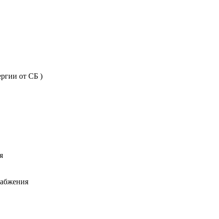
ргии от СБ )
я
набжения