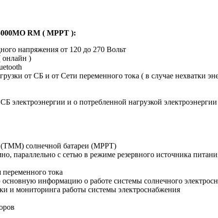
 5000MO RM ( MPPT ):
ного напряжения от 120 до 270 Вольт
 онлайн )
uetooth
 от СБ и от Сети переменного тока ( в случае нехватки эне
СБ электроэнергии и о потребленной нагрузкой электроэнергии
 (ТММ) солнечной батареи (MPPT)
мно, параллельно с сетью в режиме резервного источника питани
 переменного тока
 основную информацию о работе системы солнечного электрос
йки и мониторинга работы системы электроснабжения
оров