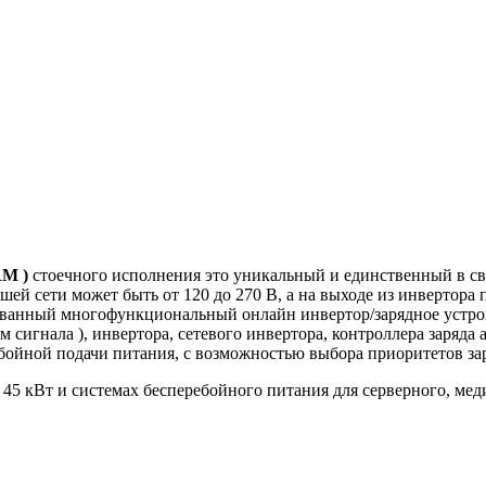
RM )
стоечного исполнения это уникальный и единственный в с
ей сети может быть от 120 до 270 В, а на выходе из инвертора п
ванный многофункциональный онлайн инвертор/зарядное устрой
сигнала ), инвертора, сетевого инвертора, контроллера заряда 
ебойной подачи питания, с возможностью выбора приоритетов зар
 45 кВт и системах бесперебойного питания для серверного, ме