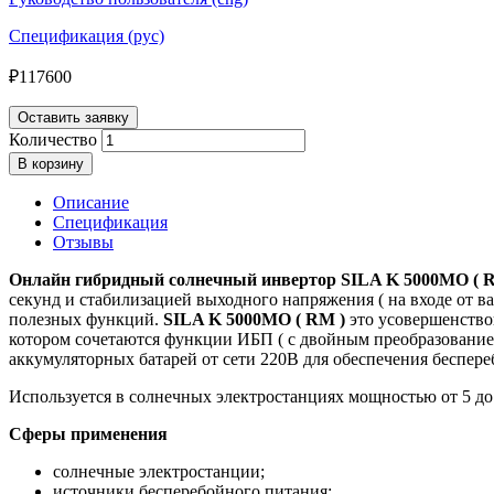
Спецификация (рус)
₽
117600
Оставить заявку
Количество
В корзину
Описание
Спецификация
Отзывы
Онлайн гибридный солнечный инвертор SILA K 5000MO
( 
секунд и стабилизацией выходного напряжения ( на входе от ваш
полезных функций.
SILA K 5000MO ( RM )
это усовершенство
котором сочетаются функции ИБП ( с двойным преобразованием 
аккумуляторных батарей от сети 220В для обеспечения беспер
Используется в солнечных электростанциях мощностью от 5 до
Сферы применения
солнечные электростанции;
источники бесперебойного питания;