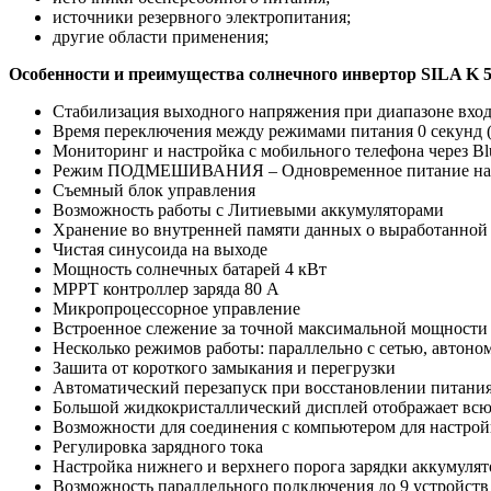
источники резервного электропитания;
другие области применения;
Особенности и преимущества солнечного инвертор SILA K
Стабилизация выходного напряжения при диапазоне вход
Время переключения между режимами питания 0 секунд (
Мониторинг и настройка с мобильного телефона через Bl
Режим ПОДМЕШИВАНИЯ – Одновременное питание нагрузки
Съемный блок управления
Возможность работы с Литиевыми аккумуляторами
Хранение во внутренней памяти данных о выработанной 
Чистая синусоида на выходе
Мощность солнечных батарей 4 кВт
MPPT контроллер заряда 80 А
Микропроцессорное управление
Встроенное слежение за точной максимальной мощности
Несколько режимов работы: параллельно с сетью, автоно
Зашита от короткого замыкания и перегрузки
Автоматический перезапуск при восстановлении питания
Большой жидкокристаллический дисплей отображает всю
Возможности для соединения с компьютером для настро
Регулировка зарядного тока
Настройка нижнего и верхнего порога зарядки аккумулят
Возможность параллельного подключения до 9 устройств