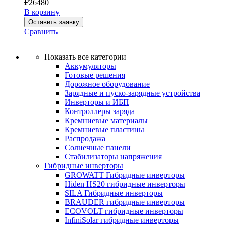
₽
26480
В корзину
Оставить заявку
Сравнить
Показать все категории
Аккумуляторы
Готовые решения
Дорожное оборудование
Зарядные и пуско-зарядные устройства
Инверторы и ИБП
Контроллеры заряда
Кремниевые материалы
Кремниевые пластины
Распродажа
Солнечные панели
Стабилизаторы напряжения
Гибридные инверторы
GROWATT Гибридные инверторы
Hiden HS20 гибридные инверторы
SILA Гибридные инверторы
BRAUDER гибридные инверторы
ECOVOLT гибридные инверторы
InfiniSolar гибридные инверторы