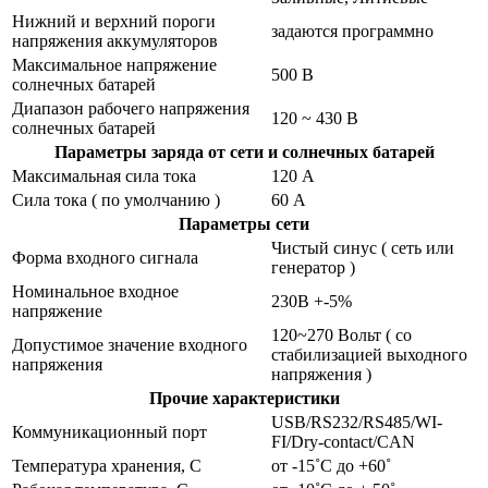
Нижний и верхний пороги
задаются программно
напряжения аккумуляторов
Максимальное напряжение
500 В
солнечных батарей
Диапазон рабочего напряжения
120 ~ 430 В
солнечных батарей
Параметры заряда от сети и солнечных батарей
Максимальная сила тока
120 А
Сила тока ( по умолчанию )
60 А
Параметры сети
Чистый синус ( сеть или
Форма входного сигнала
генератор )
Номинальное входное
230В +-5%
напряжение
120~270 Вольт ( со
Допустимое значение входного
стабилизацией выходного
напряжения
напряжения )
Прочие характеристики
USB/RS232/RS485/WI-
Коммуникационный порт
FI/Dry-contact/CAN
Температура хранения, С
от -15˚С до +60˚