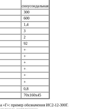
синусоидальная
300
600
1,4
3
2
92
+
+
+
+
+
+
0,8
70х160х45
а «Г»: пример обозначения ИС2-12-300Г.