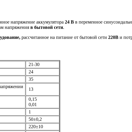
оянное напряжение аккумулятора
24 В
в переменное синусоидальн
кам напряжения
в бытовой сети
.
удование,
рассчитанное на питание от бытовой сети
220В
и пот
21-30
24
35
напряжении
13
0,15
0,01
1
50±0,2
220±10