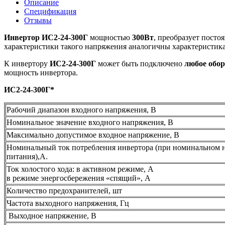
Описание
Спецификация
Отзывы
Инвертор ИС2-24-300Г
мощностью
300Вт
, преобразует пост
характеристики такого напряжения аналогичны характеристи
К инвертору
ИС2-24-300Г
может быть подключено
любое обор
мощность инвертора.
ИС2-24-300Г*
Рабочий диапазон входного напряжения, В
Номинальное значение входного напряжения, В
Максимально допустимое входное напряжение, В
Номинальный ток потребления инвертора (при номинальном 
питания),А.
Ток холостого хода: в активном режиме, А
в режиме энергосбережения «спящий», А
Количество предохранителей, шт
Частота выходного напряжения, Гц
Выходное напряжение, В