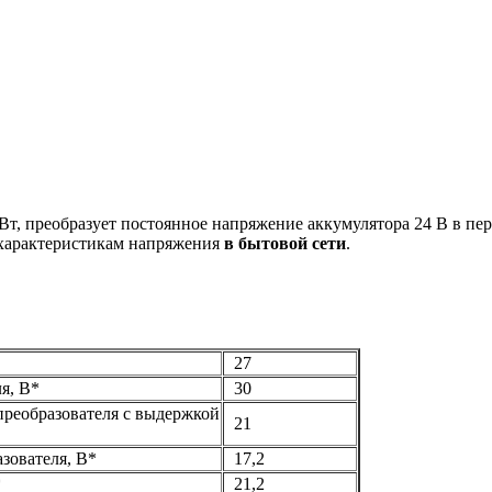
т, преобразует постоянное напряжение аккумулятора 24 В в пер
 характеристикам напряжения
в бытовой сети
.
27
я, В*
30
реобразователя с выдержкой
21
зователя, В*
17,2
*
21,2