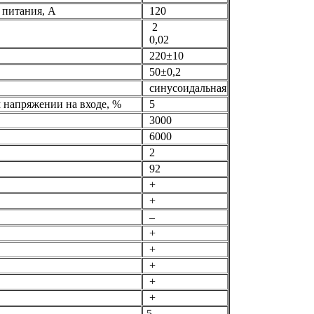
 питания, А
120
2
0,02
220±10
50±0,2
синусоидальная
 напряжении на входе, %
5
3000
6000
2
92
+
+
–
+
+
+
+
+
5