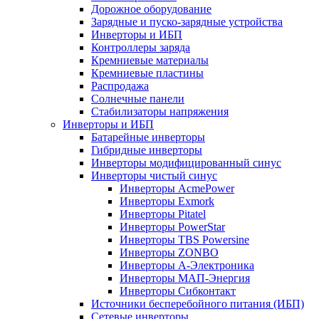
Дорожное оборудование
Зарядные и пуско-зарядные устройства
Инверторы и ИБП
Контроллеры заряда
Кремниевые материалы
Кремниевые пластины
Распродажа
Солнечные панели
Стабилизаторы напряжения
Инверторы и ИБП
Батарейные инверторы
Гибридные инверторы
Инверторы модифицированный синус
Инверторы чистый синус
Инверторы AcmePower
Инверторы Exmork
Инверторы Pitatel
Инверторы PowerStar
Инверторы TBS Powersine
Инверторы ZONBO
Инверторы А-Электроника
Инверторы МАП-Энергия
Инверторы Сибконтакт
Источники бесперебойного питания (ИБП)
Сетевые инверторы