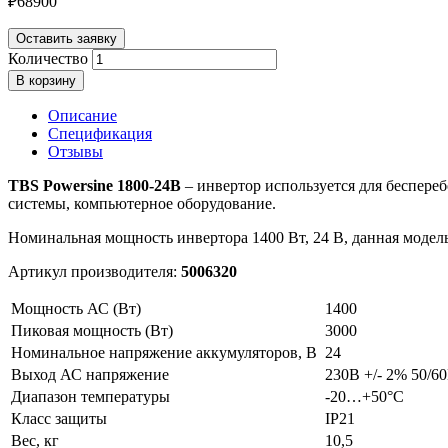
₽
68900
Оставить заявку
Количество
В корзину
Описание
Спецификация
Отзывы
TBS Powersine 1800-24В
– инвертор используется для беспере
системы, компьютерное оборудование.
Номинальная мощность инвертора 1400 Вт, 24 В, данная модел
Артикул производителя:
5006320
Мощность АС (Вт)
1400
Пиковая мощность (Вт)
3000
Номинальное напряжение аккумуляторов, В
24
Выход АС напряжение
230В +/- 2% 50/6
Диапазон температуры
-20…+50°C
Класс защиты
IP21
Вес, кг
10,5