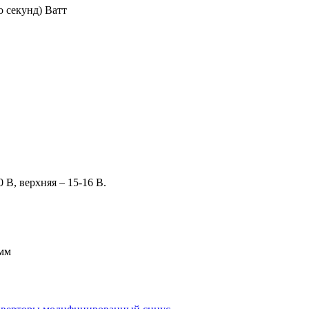
о секунд) Ватт
0 В, верхняя – 15-16 В.
 мм