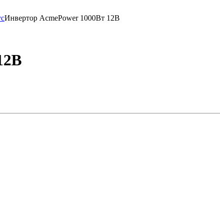
ус
Инвертор AcmePower 1000Вт 12В
12В