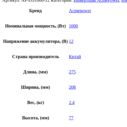
Артикул:
AP-DS1000-12
Категории:
Инверторы AcmePower
,
Ин
Бренд
Acmepower
Номинальная мощность, (Вт)
1000
Напряжение аккумулятора, (В)
12
Страна производитель
Китай
Длина, (мм)
275
Ширина, (мм)
208
Вес, (кг)
2.4
Высота, (мм)
77