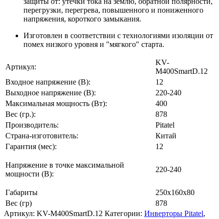
защиты от: утечки тока на землю, обратной полярности,
перегрузки, перегрева, повышенного и пониженного
напряжения, короткого замыкания.
Изготовлен в соответствии с технологиями изоляции от
помех низкого уровня и "мягкого" старта.
KV-
Артикул:
M400SmartD.12
Входное напряжение (В):
12
Выходное напряжение (В):
220-240
Максимальная мощность (Вт):
400
Вес (гр.):
878
Производитель:
Pitatel
Страна-изготовитель:
Китай
Гарантия (мес):
12
Напряжение в точке максимальной
220-240
мощности (В):
Габариты
250x160x80
Вес (гр)
878
Артикул:
KV-M400SmartD.12
Категории:
Инверторы Pitatel
,