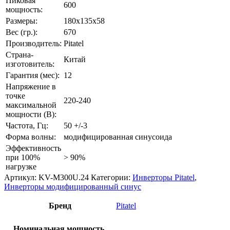
Пиковая
600
мощность:
Размеры:
180x135x58
Вес (гр.):
670
Производитель:
Pitatel
Страна-
Китай
изготовитель:
Гарантия (мес):
12
Напряжение в
точке
220-240
максимальной
мощности (В):
Частота, Гц:
50 +/-3
Форма волны:
модифицированная синусоида
Эффективность
при 100%
> 90%
нагрузке
Артикул:
KV-M300U.24
Категории:
Инверторы Pitatel
,
Инверторы модифицированный синус
Бренд
Pitatel
Номинальная мощность,