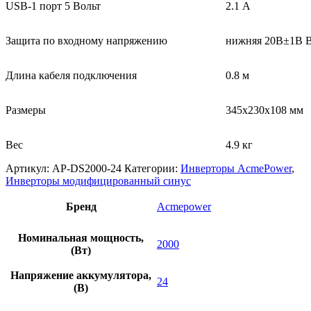
USB-1 порт 5 Вольт
2.1 A
Защита по входному напряжению
нижняя 20В±1В Во
Длина кабеля подключения
0.8 м
Размеры
345х230х108 мм
Bec
4.9 кг
Артикул:
AP-DS2000-24
Категории:
Инверторы AcmePower
,
Инверторы модифицированный синус
Бренд
Acmepower
Номинальная мощность,
2000
(Вт)
Напряжение аккумулятора,
24
(В)