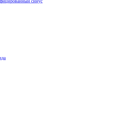
фицированный синус
ида