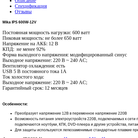
Описание
Спецификация
Отзывы
Mika IPS 600W-12V
Постоянная мощность нагрузки: 600 ватт
Пиковая мощность: не более 650 ватт
Напряжение на АКБ: 12 В
КПД: не менее 92%
Форма выходного напряжения: модифицированный синус
Выходное напряжение:
220 В
~ 240 AC;
Вентилятор охлаждения: есть
USB 5 В постоянного тока 1А
Ток холостого хода:
Выходное напряжение:
220 В
~ 240 AC;
Гарантийный срок: 12 месяцев
Особенности:
Преобразует напряжение 12В в переменное напряжение 220В
Возможность питания электроустройств 220В, подключаемых к сети 
подключаются ноутбуки, КПК, DVD-плеера и другие устройства, пита
Для защиты используются легкозаменимые стандартные плавкие п