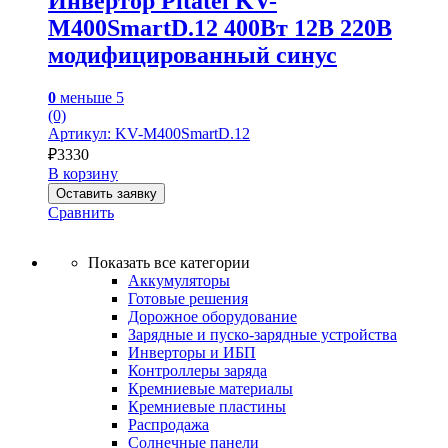
Инвертор Pitatel KV-
M400SmartD.12 400Вт 12В 220В
модифицированный синус
0
меньше 5
(0)
Артикул: KV-M400SmartD.12
₽
3330
В корзину
Оставить заявку
Сравнить
Показать все категории
Аккумуляторы
Готовые решения
Дорожное оборудование
Зарядные и пуско-зарядные устройства
Инверторы и ИБП
Контроллеры заряда
Кремниевые материалы
Кремниевые пластины
Распродажа
Солнечные панели