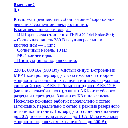
0
меньше 5
(0)
Комплект представляет собой готовое “коробочное
решение” солнечной электростанции.
В комплект поставки входит:
– ИБП для котла отопления TEPLOCOM Solar-800;
– Солнечная панель 280 Вт с универсальным
креплением — 1 шт.;
– Солнечный кабель, 10 м.;
– MC4 коннекторы;
– Инструкция по подключению.
220 В, 800 ВА (500 Вт). Чистый синус. Встроенный
MPPT контроллер заряда с максимальный отбором
мощности от солнечных панелей и интеллектуальной
системой заряда АКБ. Работает от одного АКБ 12 В
(можно автомобильного), защита АКБ от глубокого
разряда и перезаряда. Защита от КЗ и перегрузки.
Несколько режимов работы: параллельно с сетью,
автономно, параллельно с сетью в режиме резервного
источника питания. Ток заряда от солнечных панелей —
до 20 А, в сетевом режиме — до 10 А. Максимальная
мощность подключаемых панелей — до 500 Вт.