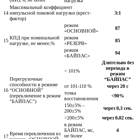
нагрузка
Максимальный коэффициент
14
импульсной пиковой нагрузки (крест-
3:1
фактор)
режим
87
«ОСНОВНОЙ»
КПД при номинальной
режим
15
85
нагрузке, не менее,%
«РЕЗЕРВ»
режим
94
«БАЙПАС»
Длительно без
перехода в
< 101%
режим
Перегрузочные
“БАЙПАС”
способности в режиме
от 101-110 %
через 20 с
16
“ОСНОВНОЙ”
точка
(переключение в режим
<90%
восстановления
“БАЙПАС”)
150±5% –
через 0,3 сек.
200±5%
>200±5%
через 0,02 сек.
в режим
БАЙПАС, мс,
4
Время переключения из
не более
17