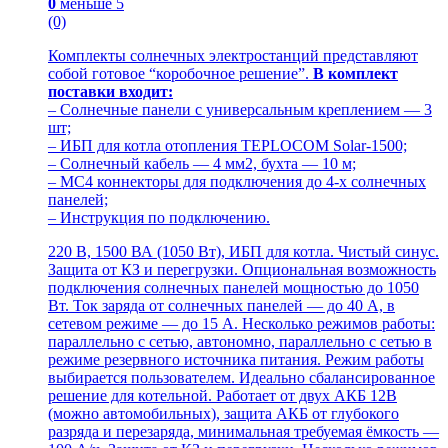
0
меньше 5
(0)
Комплекты солнечных электростанций представляют
собой готовое “коробочное решение”.
В комплект
поставки входит:
– Солнечные панели с универсальным креплением — 3
шт;
– ИБП для котла отопления TEPLOCOM Solar-1500;
– Солнечный кабель — 4 мм2, бухта — 10 м;
– MC4 коннекторы для подключения до 4-х солнечных
панелей;
– Инструкция по подключению.
220 В, 1500 ВА (1050 Вт), ИБП для котла. Чистый синус.
Защита от КЗ и перегрузки. Опциональная возможность
подключения солнечных панелей мощностью до 1050
Вт. Ток заряда от солнечных панелей — до 40 А, в
сетевом режиме — до 15 А. Несколько режимов работы:
параллельно с сетью, автономно, параллельно с сетью в
режиме резервного источника питания. Режим работы
выбирается пользователем. Идеально сбалансированное
решение для котельной. Работает от двух АКБ 12В
(можно автомобильных), защита АКБ от глубокого
разряда и перезаряда, минимальная требуемая ёмкость —