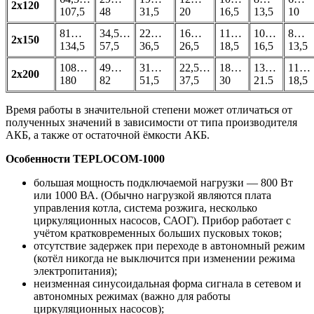
2х120
107,5
48
31,5
20
16,5
13,5
10
81…
34,5…
22…
16…
11…
10…
8…
2х150
134,5
57,5
36,5
26,5
18,5
16,5
13,5
108…
49…
31…
22,5…
18…
13…
11…
2х200
180
82
51,5
37,5
30
21.5
18,5
Время работы в значительной степени может отличаться от
полученных значений в зависимости от типа производителя
АКБ, а также от остаточной ёмкости АКБ.
Особенности TEPLOCOM-1000
большая мощность подключаемой нагрузки — 800 Вт
или 1000 ВА. (Обычно нагрузкой являются плата
управления котла, система розжига, несколько
циркуляционных насосов, САОГ). Прибор работает с
учётом кратковременных больших пусковых токов;
отсутствие задержек при переходе в автономный режим
(котёл никогда не выключится при изменении режима
электропитания);
неизменная синусоидальная форма сигнала в сетевом и
автономных режимах (важно для работы
циркуляционных насосов);