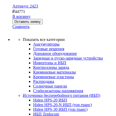
Артикул: 2423
₽
44771
В корзину
Оставить заявку
Сравнить
Показать все категории
Аккумуляторы
Готовые решения
Дорожное оборудование
Зарядные и пуско-зарядные устройства
Инверторы и ИБП
Контроллеры заряда
Кремниевые материалы
Кремниевые пластины
Распродажа
Солнечные панели
Стабилизаторы напряжения
Источники бесперебойного питания (ИБП)
Hiden HPS-20 ИБП
Hiden HPS-20-N ИБП (тор.транс)
Hiden HPS-30 ИБП (тор.транс)
ИБП Teplocom