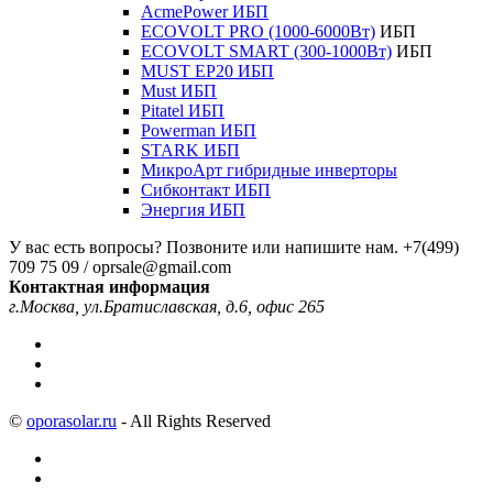
AcmePower ИБП
ECOVOLT PRO (1000-6000Вт)
ИБП
ECOVOLT SMART (300-1000Вт)
ИБП
MUST EP20 ИБП
Must ИБП
Pitatel ИБП
Powerman ИБП
STARK ИБП
МикроАрт гибридные инверторы
Сибконтакт ИБП
Энергия ИБП
У вас есть вопросы? Позвоните или напишите нам.
+7(499)
709 75 09 / oprsale@gmail.com
Контактная информация
г.Москва, ул.Братиславская, д.6, офис 265
©
oporasolar.ru
- All Rights Reserved