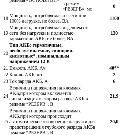
режима «ОСНОВНОЙ»
в режим
0
«РЕЗЕРВ», мс
Мощность, потребляемая от сети при
18
1100
100% нагрузке, не более, ВА
Мощность, потребляемая изделием от
19
сети без нагрузки и полностью
130
заряженной АКБ, не более, ВА
Тип АКБ: герметичные,
необслуживаемые, свинцово-
20
кислотные*, номинальным
напряжением 12 В
21
Емкость АКБ, Ач
40**
22
Кол-во АКБ, шт.
2
23
Ток заряда АКБ, А
6
Величина напряжения на клеммах
АКБ,при котором включается
24
21,9
сигнализация о скором разряде АКБ в
режиме “РЕЗЕРВ”, В
Величина напряжения на клеммах
АКБ,при котором происходит
25
автоматическое отключение нагрузки для
20,0
предотвращения глубокого разряда АКБв
режиме “РЕЗЕРВ”, В