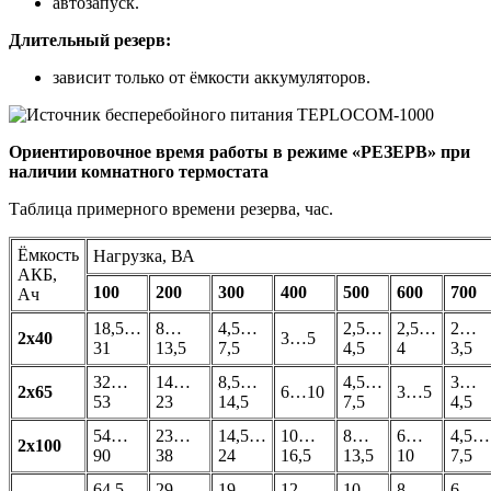
автозапуск.
Длительный резерв:
зависит только от ёмкости аккумуляторов.
Ориентировочное время работы в режиме «РЕЗЕРВ» при
наличии комнатного термостата
Таблица примерного времени резерва, час.
Ёмкость
Нагрузка, ВА
АКБ,
100
200
300
400
500
600
700
Ач
18,5…
8…
4,5…
2,5…
2,5…
2…
2х40
3…5
31
13,5
7,5
4,5
4
3,5
32…
14…
8,5…
4,5…
3…
2х65
6…10
3…5
53
23
14,5
7,5
4,5
54…
23…
14,5…
10…
8…
6…
4,5…
2х100
90
38
24
16,5
13,5
10
7,5
64,5…
29…
19…
12…
10…
8…
6…