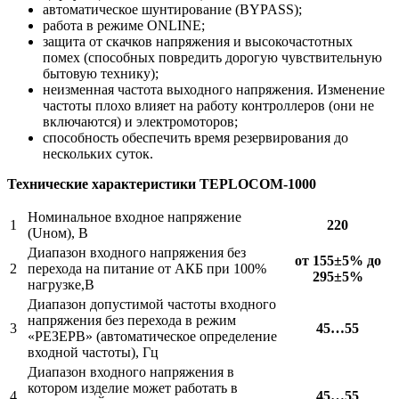
автоматическое шунтирование (BYPASS);
работа в режиме ONLINE;
защита от скачков напряжения и высокочастотных
помех (способных повредить дорогую чувствительную
бытовую технику);
неизменная частота выходного напряжения. Изменение
частоты плохо влияет на работу контроллеров (они не
включаются) и электромоторов;
способность обеспечить время резервирования до
нескольких суток.
Технические характеристики TEPLOCOM-1000
Номинальное входное напряжение
1
220
(Uном), В
Диапазон входного напряжения без
от 155±5% до
2
перехода на питание от АКБ при 100%
295±5%
нагрузке,В
Диапазон допустимой частоты входного
напряжения без перехода в режим
3
45…55
«РЕЗЕРВ» (автоматическое определение
входной частоты), Гц
Диапазон входного напряжения в
котором изделие может работать в
4
45…55