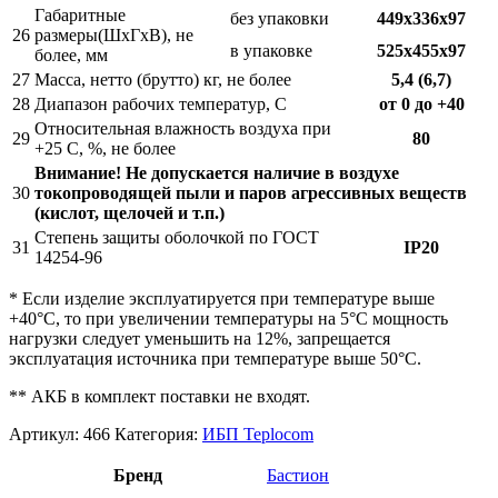
Габаритные
без упаковки
449х336х97
26
размеры(ШхГхВ), не
в упаковке
525х455х97
более, мм
27
Масса, нетто (брутто) кг, не более
5,4 (6,7)
28
Диапазон рабочих температур, С
от 0 до +40
Относительная влажность воздуха при
29
80
+25 С, %, не более
Внимание! Не допускается наличие в воздухе
30
токопроводящей пыли и паров агрессивных веществ
(кислот, щелочей и т.п.)
Степень защиты оболочкой по ГОСТ
31
IP20
14254-96
* Если изделие эксплуатируется при температуре выше
+40°С, то при увеличении температуры на 5°С мощность
нагрузки следует уменьшить на 12%, запрещается
эксплуатация источника при температуре выше 50°С.
** АКБ в комплект поставки не входят.
Артикул:
466
Категория:
ИБП Teplocom
Бренд
Бастион