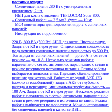
поставки входит:
– Солнечные панели 280 Вт с универсальным
креплением, 2 шт.
– ИБП для котла отопления TEPLOCOM Solar-800;
– Солнечный кабель — 2,5 мм2, бухта — 10 м;
– MC4 коннекторы для подключения до 2-х солнечных
панелей;
– Инструкция по подключению.
220 В, 800 ВА (500 Вт), ИБП для котла. Чистый синус.
Защита от КЗ и перегрузки. Опциональная возможность
подключения солнечных панелей мощностью до 500 Вт.
Ток заряда от солнечных панелей — до 20 А, в сетевом
режиме — до 10 А. Несколько режимов работы:
параллельно с сетью, автономно, параллельно с сетью в
режиме резервного источника питания. Режим работы
выбирается пользователем. Идеально сбалансированное
решение для котельной. Работает от одной АКБ 12В
(можно автомобильной), защита АКБ от глубокого
разряда и перезаряда, минимальная требуемая ёмкость —
100 А/ч. Защита от КЗ и перегрузки. Несколько режимов
работы: параллельно с сетью, автономно, параллельно с
сетью в режиме резервного источника питания. Режим
работы выбирается пользователем. Можно использовать
без солнечных панелей в качестве ИБП.