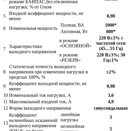
режиме БАЙПАС,без отключения
нагрузки, % от Uном
Входной коэффициент мощности, не
5
0,98
менее
Полная, ВА
1000*
6
Номинальная мощность
Активная, Вт
800*
220 В±3% с
в режиме
частотой сети
«ОСНОВНОЙ»
Характеристики
(45…55 Гц)
7
выходного напряжения
в режиме
220 В±3%; 50
«РЕЗЕРВ»
Гц±1%
Статическая точность выходного
8
напряжения при изменении нагрузки в
±2%
пределах 100%, %
Коэффициент выходной мощности, не
9
0,98
менее
10
Номинальный ток нагрузки, А
3,6
11
Максимальный входной ток, А
4,9
12
Форма выходного напряжения
синусоидальная
линейная
Коэффициент
3
нагрузка
нелинейных искажений
13
выходного напряжения
нелинейная
5
(КИ),%, не более