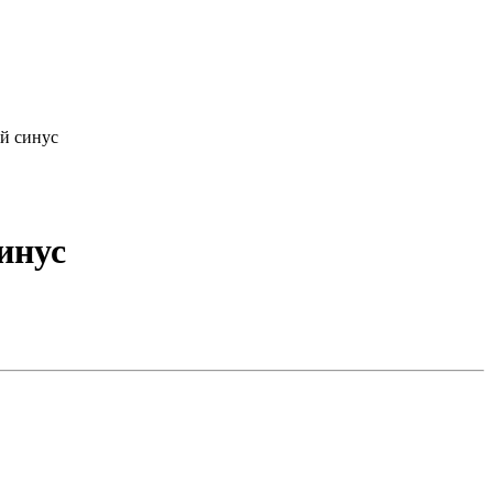
й синус
инус