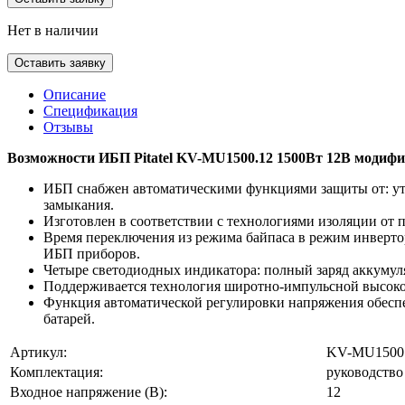
Нет в наличии
Оставить заявку
Описание
Спецификация
Отзывы
Возможности ИБП Pitatel KV-MU1500.12 1500Вт 12В модифи
ИБП снабжен автоматическими функциями защиты от: уте
замыкания.
Изготовлен в соответствии с технологиями изоляции от п
Время переключения из режима байпаса в режим инвертора
ИБП приборов.
Четыре светодиодных индикатора: полный заряд аккумуля
Поддерживается технология широтно-импульсной высоко
Функция автоматической регулировки напряжения обеспе
батарей.
Артикул:
KV-MU1500
Комплектация:
руководство
Входное напряжение (В):
12