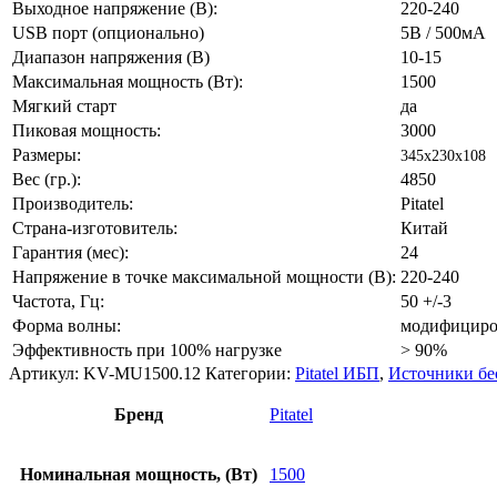
Выходное напряжение (В):
220-240
USB порт (опционально)
5В / 500мА
Диапазон напряжения (В)
10-15
Максимальная мощность (Вт):
1500
Мягкий старт
да
Пиковая мощность:
3000
Размеры:
345x230x108
Вес (гр.):
4850
Производитель:
Pitatel
Страна-изготовитель:
Китай
Гарантия (мес):
24
Напряжение в точке максимальной мощности (В):
220-240
Частота, Гц:
50 +/-3
Форма волны:
модифициро
Эффективность при 100% нагрузке
> 90%
Артикул:
KV-MU1500.12
Категории:
Pitatel ИБП
,
Источники бе
Бренд
Pitatel
Номинальная мощность, (Вт)
1500